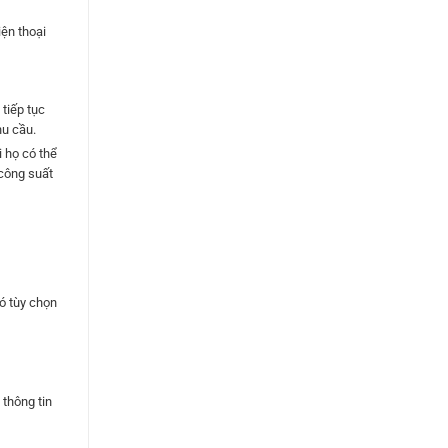
iện thoại
tiếp tục
hu cầu.
i họ có thể
 công suất
ó tùy chọn
thông tin