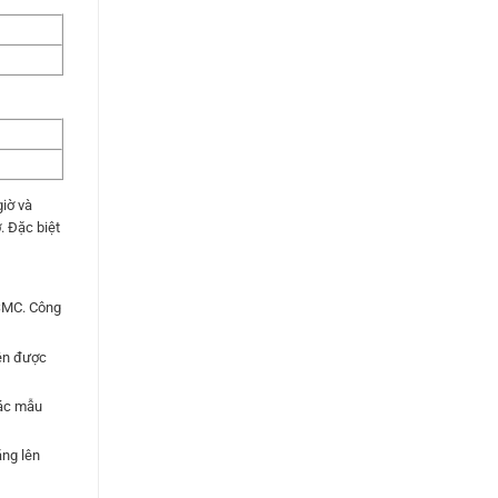
giờ và
. Đặc biệt
TSMC. Công
iên được
các mẫu
ăng lên