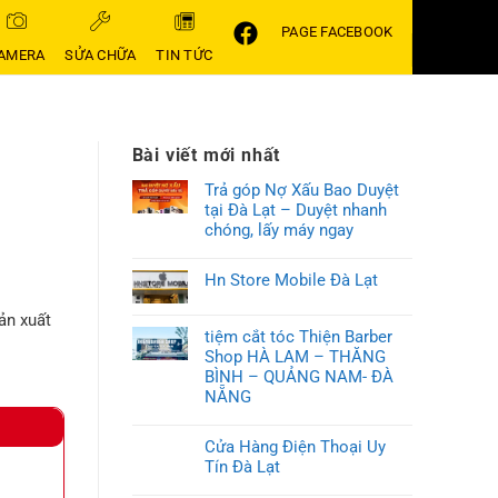
PAGE FACEBOOK
AMERA
SỬA CHỮA
TIN TỨC
Bài viết mới nhất
Trả góp Nợ Xấu Bao Duyệt
tại Đà Lạt – Duyệt nhanh
chóng, lấy máy ngay
Hn Store Mobile Đà Lạt
ản xuất
tiệm cắt tóc Thiện Barber
Shop HÀ LAM – THĂNG
BÌNH – QUẢNG NAM- ĐÀ
NẴNG
Cửa Hàng Điện Thoại Uy
Tín Đà Lạt