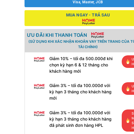
Visa, Master, JCB
MUA NGAY - TRẢ SAU
ƯU ĐÃI KHI THANH TOÁN
(SỬ DỤNG KHI XÁC NHẬN KHOẢN VAY TRÊN TRANG CỦA 
TÀI CHÍNH)
Giảm 10% – tối đa 500.000đ khi
Ư
H
chọn kỳ hạn 6 & 12 tháng cho
khách hàng mới
Giảm 3% – tối đa 100.000đ với
Ư
H
kỳ hạn 3 tháng cho khách hàng
mới
Giảm 3% – tối đa 100.000đ với
S
M
kỳ hạn 3 tháng cho khách hàng
S
đã phát sinh đơn hàng HPL
H