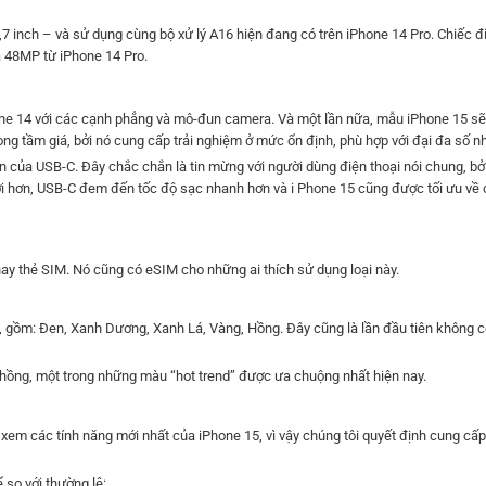
,7 inch – và sử dụng cùng bộ xử lý A16 hiện đang có trên iPhone 14 Pro. Chiếc đ
 48MP từ iPhone 14 Pro.
ne 14 với các cạnh phẳng và mô-đun camera. Và một lần nữa, mẫu iPhone 15 sẽ 
g tầm giá, bởi nó cung cấp trải nghiệm ở mức ổn định, phù hợp với đại đa số n
iện của USB-C. Đây chắc chắn là tin mừng với người dùng điện thoại nói chung, bở
vời hơn, USB-C đem đến tốc độ sạc nhanh hơn và i Phone 15 cũng được tối ưu về
hay thẻ SIM. Nó cũng có eSIM cho những ai thích sử dụng loại này.
, gồm: Đen, Xanh Dương, Xanh Lá, Vàng, Hồng. Đây cũng là lần đầu tiên không c
 hồng, một trong những màu “hot trend” được ưa chuộng nhất hiện nay.
 các tính năng mới nhất của iPhone 15, vì vậy chúng tôi quyết định cung cấp 
so với thường lệ: