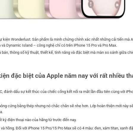
ự kiện Wonderlust. Sản phẩm là minh chứng chính xác nhất những cải tiến mà 
và Dynamic Island – công nghệ chỉ có trên iPhone 15 Pro và Pro Max.
á bán, thông số kỹ thuật, thiết kế, tính năng và đặc biệt mà màn so sánh giữa ch
iện đặc biệt của Apple năm nay với rất nhiều th
, đánh dấu sự kết thúc của chiếc cổng kết nối ra mắt lần đầu tiên cùng với iP
 không cứng bằng thép nhưng nó chắc chắn sẽ nhẹ hơn. Lớp hoàn thiện mới này s
a.
 kỳ điện thoại nào của hãng từ trước đến nay.
 và hồng. Đối với iPhone 15 Pro/15 Pro Max sẽ có 4 màu: đen, xám titan, xanh đ