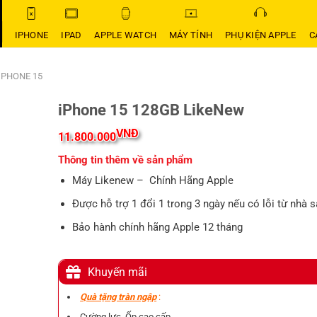
IPHONE
IPAD
APPLE WATCH
MÁY TÍNH
PHỤ KIỆN APPLE
C
I PHONE 15
iPhone 15 128GB LikeNew
VNĐ
11.800.000
Thông tin thêm về sản phẩm
Máy Likenew – Chính Hãng Apple
Được hỗ trợ 1 đổi 1 trong 3 ngày nếu có lỗi từ nhà s
Bảo hành chính hãng Apple 12 tháng
Khuyến mãi
Quà tặng tràn ngập
:
Cường lực, Ốp cao cấp.