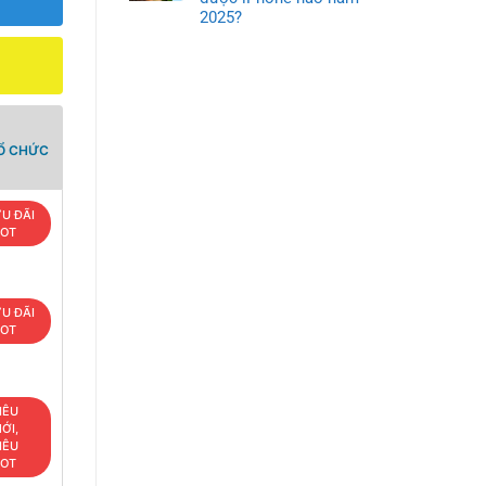
2025?
TỔ CHỨC
U ĐÃI
OT
U ĐÃI
OT
IÊU
ỚI,
IÊU
OT