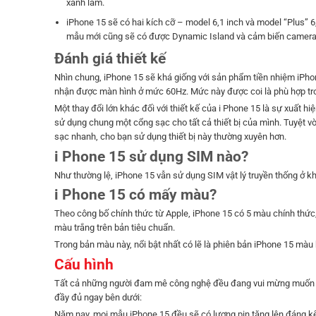
xanh lam.
iPhone 15 sẽ có hai kích cỡ – model 6,1 inch và model “Plus” 6
mẫu mới cũng sẽ có được Dynamic Island và cảm biến camera
Đánh giá thiết kế
Nhìn chung, iPhone 15 sẽ khá giống với sản phẩm tiền nhiệm iPho
nhận được màn hình ở mức 60Hz. Mức này được coi là phù hợp tron
Một thay đổi lớn khác đối với thiết kế của i Phone 15 là sự xuất h
sử dụng chung một cổng sạc cho tất cả thiết bị của mình. Tuyệt 
sạc nhanh, cho bạn sử dụng thiết bị này thường xuyên hơn.
i Phone 15 sử dụng SIM nào?
Như thường lệ, iPhone 15 vẫn sử dụng SIM vật lý truyền thống ở k
i Phone 15 có mấy màu?
Theo công bố chính thức từ Apple, iPhone 15 có 5 màu chính thức
màu trắng trên bản tiêu chuẩn.
Trong bản màu này, nổi bật nhất có lẽ là phiên bản iPhone 15 màu
Cấu hình
Tất cả những người đam mê công nghệ đều đang vui mừng muốn xem
đầy đủ ngay bên dưới:
Năm nay, mọi mẫu iPhone 15 đều sẽ có lượng pin tăng lên đáng kể 