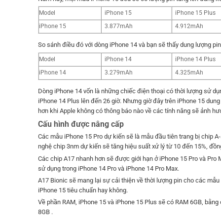
Model
iPhone 15
iPhone 15 Plus
iPhone 15
3.877mAh
4.912mAh
So sánh điều đó với dòng iPhone 14 và bạn sẽ thấy dung lượng pi
Model
iPhone 14
iPhone 14 Plus
iPhone 14
3.279mAh
4.325mAh
Dòng iPhone 14 vốn là những chiếc điện thoại có thời lượng sử dụn
iPhone 14 Plus lên đến 26 giờ. Nhưng giờ đây trên iPhone 15 dung
hơn khi Apple không có thông báo nào về các tính năng sẽ ảnh hưở
Cấu hình được nâng cấp
Các mẫu iPhone 15 Pro dự kiến ​​sẽ là mẫu đầu tiên trang bị chip
nghệ chip 3nm dự kiến ​​sẽ tăng hiệu suất xử lý từ 10 đến 15%, đồn
Các chip A17 nhanh hơn sẽ được giới hạn ở iPhone 15 Pro và Pro 
sử dụng trong iPhone 14 Pro và iPhone 14 Pro Max.
A17 Bionic sẽ mang lại sự cải thiện về thời lượng pin cho các mẫu 
iPhone 15 tiêu chuẩn hay không.
Về phần RAM, iPhone 15 và iPhone 15 Plus ​​sẽ có RAM 6GB, bằng
8GB .