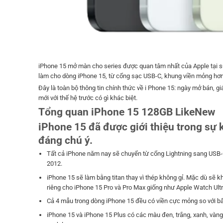
iPhone 15 mở màn cho series được quan tâm nhất của Apple tại s
làm cho dòng iPhone 15, từ cổng sạc USB-C, khung viền mỏng hơn 
Đây là toàn bộ thông tin chính thức về i Phone 15: ngày mở bán, gi
mới với thế hệ trước có gì khác biệt.
Tổng quan iPhone 15 128GB LikeNew
iPhone 15 đã được giới thiệu trong sự k
đáng chú ý.
Tất cả iPhone năm nay sẽ chuyển từ cổng Lightning sang USB-C
2012.
iPhone 15 sẽ làm bằng titan thay vì thép không gỉ. Mặc dù sẽ
riêng cho iPhone 15 Pro và Pro Max giống như Apple Watch Ultr
Cả 4 mẫu trong dòng iPhone 15 đều có viền cực mỏng so với bất
iPhone 15 và iPhone 15 Plus có các màu đen, trắng, xanh, vàng