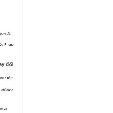
Apple đã
iếc iPhone
ay đổi
hone 5 năm
ẽ chỉ dành
ậm và