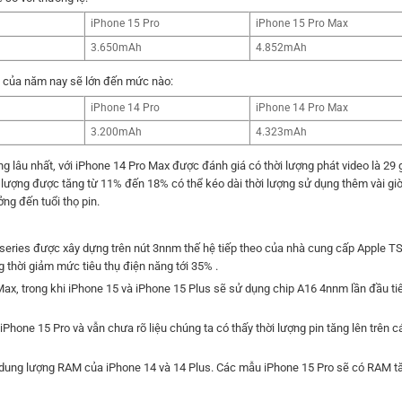
iPhone 15 Pro
iPhone 15 Pro Max
3.650mAh
4.852mAh
n của năm nay sẽ lớn đến mức nào:
iPhone 14 Pro
iPhone 14 Pro Max
3.200mAh
4.323mAh
g lâu nhất, với iPhone 14 Pro Max được đánh giá có thời lượng phát video là 29 
 lượng được tăng từ 11% đến 18% có thể kéo dài thời lượng sử dụng thêm vài giờ
ng đến tuổi thọ pin.
 A-series được xây dựng trên nút 3nnm thế hệ tiếp theo của nhà cung cấp Apple 
g thời giảm mức tiêu thụ điện năng tới 35% .
Max, trong khi iPhone 15 và iPhone 15 Plus sẽ sử dụng chip A16 4nnm lần đầu t
iPhone 15 Pro và vẫn chưa rõ liệu chúng ta có thấy thời lượng pin tăng lên trên 
 dung lượng RAM của iPhone 14 và 14 Plus. Các mẫu iPhone 15 Pro sẽ có RAM t