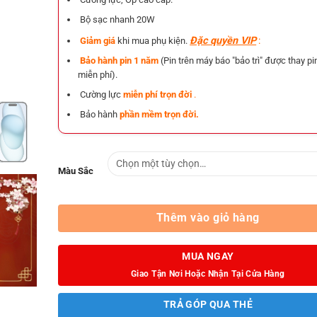
Bộ sạc nhanh 20W
Đặc quyền VIP
:
Giảm giá
khi mua phụ kiện.
Bảo hành pin 1 năm
(Pin trên máy báo "bảo trì" được thay pi
miễn phí).
Cường lực
miễn phí trọn đời
.
Bảo hành
phần mềm trọn đời.
Màu Sắc
Thêm vào giỏ hàng
MUA NGAY
Giao Tận Nơi Hoặc Nhận Tại Cửa Hàng
TRẢ GÓP QUA THẺ