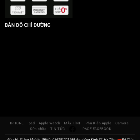
BẢN ĐỒ CHỈ ĐƯỜNG
IPHONE
Ipad
Apple Watch
MÁY TÍNH
Phụ Kiện Apple
Camera
Sửa chữa
TIN TỨC
PAGE FACEBOOK
Địa chỉ: Thắng Mobile ,GPKD: 026301001590 do phòng Kinh Tế, Hạ Tầng và Đô Thị -