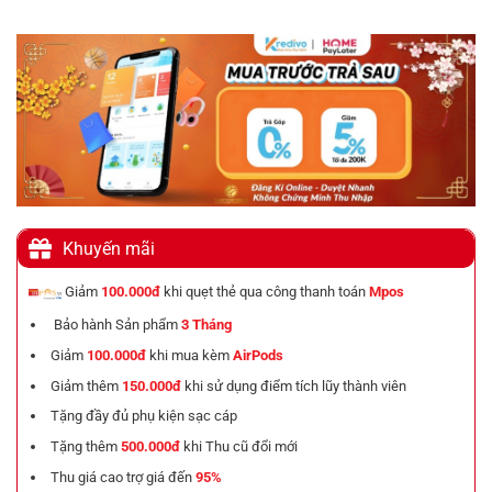
Khuyến mãi
Giảm
100.000đ
khi quẹt thẻ qua công thanh toán
Mpos
Bảo hành Sản phẩm
3 Tháng
Giảm
100.000đ
khi mua kèm
AirPods
Giảm thêm
150.000đ
khi sử dụng điểm tích lũy thành viên
Tặng đầy đủ phụ kiện sạc cáp
Tặng thêm
500.000đ
khi Thu cũ đổi mới
Thu giá cao trợ giá đến
95%