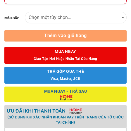
Màu Sắc
Thêm vào giỏ hàng
MUA NGAY
Giao Tận Nơi Hoặc Nhận Tại Cửa Hàng
TRẢ GÓP QUA THẺ
Visa, Master, JCB
MUA NGAY - TRẢ SAU
ƯU ĐÃI KHI THANH TOÁN
(SỬ DỤNG KHI XÁC NHẬN KHOẢN VAY TRÊN TRANG CỦA TỔ CHỨC
TÀI CHÍNH)