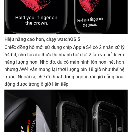
Hiệu năng cao hơn, chạy watchOS 5
Chiếc đồng hồ mới sử dụng chip Apple S4 có 2 nhân xử lý
64-bit, cho tốc độ thực thi nhanh hơn tới 2 lần và tiết kiệm
năng lượng hơn. Nhờ đó, dù có màn hình lớn hơn, nét hơn
nhưng AW4 vẫn mang lại thời lượng pin 18 giờ như thế hệ
trước. Ngoài ra, chế độ hoạt động ngoài trời giờ cũng hoạt
động được trong 6 giờ liên tiếp.