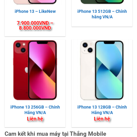
iPhone 13 512GB – Chính
iPhone 13 – LikeNew
hãng VN/A
7.900.000
VNĐ
–
Khoảng
8.800.000
VNĐ
giá:
từ
7.900.000VNĐ
đến
8.800.000VNĐ
iPhone 13 256GB – Chính
iPhone 13 128GB – Chính
Hãng VN/A
Hãng VN/A
Liên hệ
Liên hệ
Cam kết khi mua máy tại Thắng Mobile