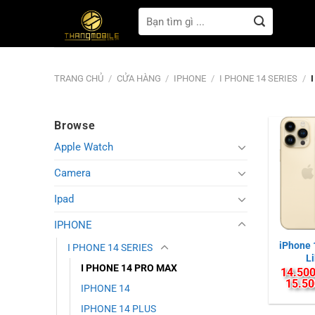
Bỏ
Tìm
qua
kiếm:
nội
dung
TRANG CHỦ
/
CỬA HÀNG
/
IPHONE
/
I PHONE 14 SERIES
/
I
Browse
Apple Watch
Camera
Ipad
IPHONE
iPhone 
I PHONE 14 SERIES
L
I PHONE 14 PRO MAX
14.500
15.50
IPHONE 14
IPHONE 14 PLUS