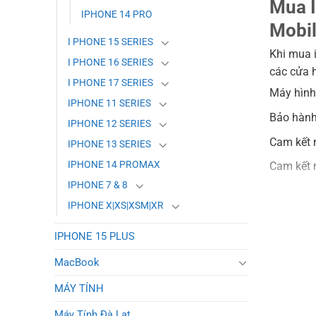
Mua I
IPHONE 14 PRO
Mobil
I PHONE 15 SERIES
Khi mua i
I PHONE 16 SERIES
các cửa 
I PHONE 17 SERIES
Máy hình
IPHONE 11 SERIES
Bảo hành 
IPHONE 12 SERIES
Cam kết 
IPHONE 13 SERIES
IPHONE 14 PROMAX
Cam kết 
IPHONE 7 & 8
Pin zin t
IPHONE X|XS|XSM|XR
Mỗi máy 
IPHONE 15 PLUS
MacBook
MÁY TÍNH
Máy Tính Đà Lạt