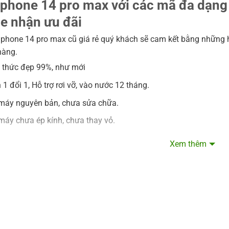
14.500.000VNĐ
phone 14 pro max với các mã đa dạng 
đến
15.500.000VNĐ
e nhận ưu đãi
phone 14 pro max cũ giá rẻ quý khách sẽ cam kết bằng những hìn
hàng.
 thức đẹp 99%, như mới
1 đổi 1, Hỗ trợ rơi vỡ, vào nước 12 tháng.
máy nguyên bản, chưa sửa chữa.
máy chưa ép kính, chưa thay vỏ.
heo máy hoặc đã được thay pin mới, Pin mới sẽ tính giá bằng pin
Xem thêm
bán ra Thắng Mobile đều có giấy tờ cam kết chất lượng sản ph