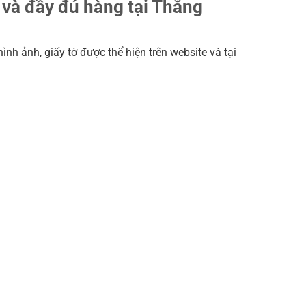
và đầy đủ hàng tại Thắng
h ảnh, giấy tờ được thể hiện trên website và tại
 zin 8X.
ẩm, nếu phát hiện máy bán ra Không