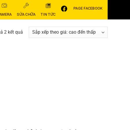
PAGE FACEBOOK
AMERA
SỬA CHỮA
TIN TỨC
Đã
cả 2 kết quả
sắp
xếp
theo
giá:
cao
đến
thấp