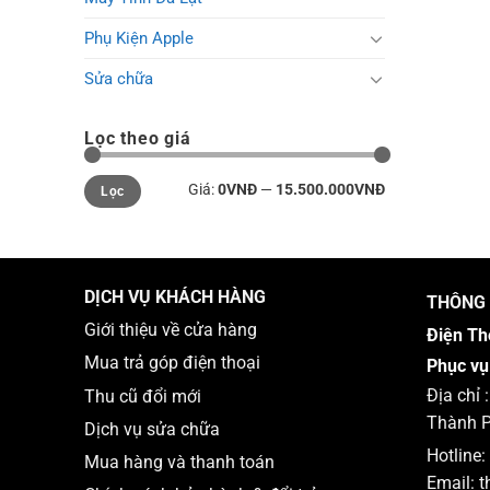
Phụ Kiện Apple
Sửa chữa
Lọc theo giá
Giá
Giá
Giá:
0VNĐ
—
15.500.000VNĐ
Lọc
tối
tối
thiểu
đa
DỊCH VỤ KHÁCH HÀNG
THÔNG 
Giới thiệu về cửa hàng
Điện Th
Mua trả góp điện thoại
Phục vụ
Địa chỉ
Thu cũ đổi mới
Thành P
Dịch vụ sửa chữa
Hotline:
Mua hàng và thanh toán
Email:
t