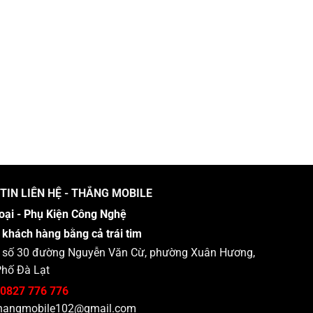
TIN LIÊN HỆ - THẮNG MOBILE
oại - Phụ Kiện Công Nghệ
 khách hàng bằng cả trái tim
 : số 30 đường Nguyễn Văn Cừ, phường Xuân Hương,
hố Đà Lạt
0827 776 776
hangmobile102@gmail.com