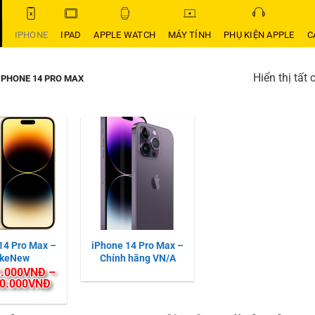
IPHONE
IPAD
APPLE WATCH
MÁY TÍNH
PHỤ KIỆN APPLE
C
Hiển thị tất 
 PHONE 14 PRO MAX
14 Pro Max –
iPhone 14 Pro Max –
ikeNew
Chính hãng VN/A
.000
VNĐ
–
Khoảng
0.000
VNĐ
giá:
từ