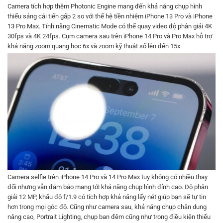
Camera tích hợp thêm Photonic Engine mang đến khả năng chụp hình
thiếu sáng cải tiến gấp 2 so với thế hệ tiền nhiệm iPhone 13 Pro và iPhone
13 Pro Max. Tính năng Cinematic Mode có thể quay video độ phân giải 4K
30fps và 4K 24fps. Cụm camera sau trên iPhone 14 Pro và Pro Max hỗ trợ
khả năng zoom quang học 6x và zoom kỹ thuật số lên đến 15x.
Camera selfie trên iPhone 14 Pro và 14 Pro Max tuy không có nhiều thay
đổi nhưng vẫn đảm bảo mang tới khả năng chụp hình đỉnh cao. Độ phân
giải 12 MP, khẩu độ f/1.9 có tích hợp khả năng lấy nét giúp bạn sẽ tự tin
hơn trong mọi góc độ. Cũng như camera sau, khả năng chụp chân dung
nâng cao, Portrait Lighting, chụp ban đêm cũng như trong điều kiện thiếu