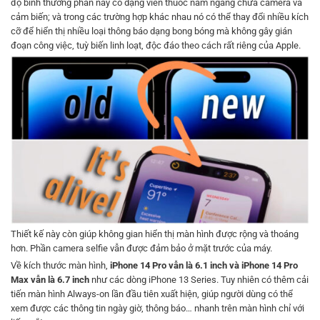
độ bình thường phần này có dạng viên thuốc nằm ngang chứa camera và
cảm biến; và trong các trường hợp khác nhau nó có thể thay đổi nhiều kích
cỡ để hiển thị nhiều loại thông báo dạng bong bóng mà không gây gián
đoạn công việc, tuỳ biến linh loạt, độc đáo theo cách rất riêng của Apple.
Thiết kế này còn giúp không gian hiển thị màn hình được rộng và thoáng
hơn. Phần camera selfie vẫn được đảm bảo ở mặt trước của máy.
Về kích thước màn hình,
iPhone 14 Pro vẫn là 6.1 inch và iPhone 14 Pro
Max vẫn là 6.7 inch
như các dòng iPhone 13 Series. Tuy nhiên có thêm cải
tiến màn hình Always-on lần đầu tiên xuất hiện, giúp người dùng có thể
xem được các thông tin ngày giờ, thông báo… nhanh trên màn hình chỉ với