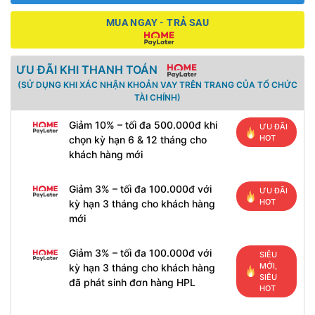
MUA NGAY - TRẢ SAU
ƯU ĐÃI KHI THANH TOÁN
(SỬ DỤNG KHI XÁC NHẬN KHOẢN VAY TRÊN TRANG CỦA TỔ CHỨC
TÀI CHÍNH)
Giảm 10% – tối đa 500.000đ khi
ƯU ĐÃI
HOT
chọn kỳ hạn 6 & 12 tháng cho
khách hàng mới
Giảm 3% – tối đa 100.000đ với
ƯU ĐÃI
HOT
kỳ hạn 3 tháng cho khách hàng
mới
Giảm 3% – tối đa 100.000đ với
SIÊU
MỚI,
kỳ hạn 3 tháng cho khách hàng
SIÊU
đã phát sinh đơn hàng HPL
HOT