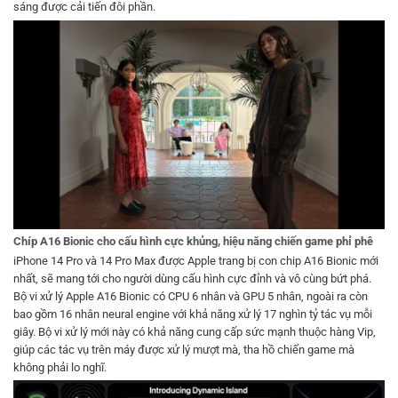
sáng được cải tiến đôi phần.
Chíp A16 Bionic cho cấu hình cực khủng, hiệu năng chiến game phỉ phê
iPhone 14 Pro và 14 Pro Max được Apple trang bị con chip A16 Bionic mới
nhất, sẽ mang tới cho người dùng cấu hình cực đỉnh và vô cùng bứt phá.
Bộ vi xử lý Apple A16 Bionic có CPU 6 nhân và GPU 5 nhân, ngoài ra còn
bao gồm 16 nhân neural engine với khả năng xử lý 17 nghìn tỷ tác vụ mỗi
giây. Bộ vi xử lý mới này có khả năng cung cấp sức mạnh thuộc hàng Vip,
giúp các tác vụ trên máy được xử lý mượt mà, tha hồ chiến game mà
không phải lo nghĩ.