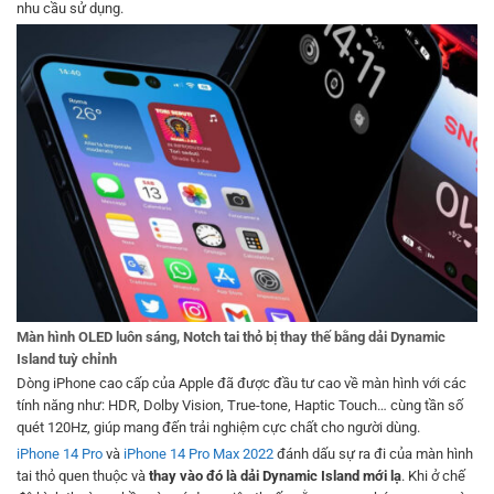
nhu cầu sử dụng.
Màn hình OLED luôn sáng, Notch tai thỏ bị thay thế bằng dải Dynamic
Island tuỳ chỉnh
Dòng iPhone cao cấp của Apple đã được đầu tư cao về màn hình với các
tính năng như: HDR, Dolby Vision, True-tone, Haptic Touch… cùng tần số
quét 120Hz, giúp mang đến trải nghiệm cực chất cho người dùng.
iPhone 14 Pro
và
iPhone 14 Pro Max 2022
đánh dấu sự ra đi của màn hình
tai thỏ quen thuộc và
thay vào đó là dải Dynamic Island mới lạ
. Khi ở chế