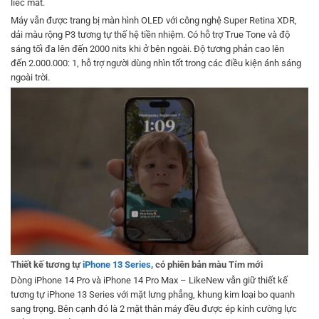
liếc mắt.
Máy vẫn được trang bị màn hình OLED với công nghệ Super Retina XDR,
dải màu rộng P3 tương tự thế hệ tiền nhiệm. Có hỗ trợ True Tone và độ
sáng tối đa lên đến 2000 nits khi ở bên ngoài. Độ tương phản cao lên
đến 2.000.000: 1, hỗ trợ người dùng nhìn tốt trong các điều kiện ánh sáng
ngoài trời.
Thiết kế tương tự
iPhone 13 Series
, có phiên bản màu Tím mới
Dòng iPhone 14 Pro và iPhone 14 Pro Max – LikeNew vẫn giữ thiết kế
tương tự iPhone 13 Series với mặt lưng phẳng, khung kim loại bo quanh
sang trọng. Bên cạnh đó là 2 mặt thân máy đều được ép kính cường lực