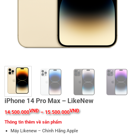
iPhone 14 Pro Max – LikeNew
Khoảng
VNĐ
VNĐ
14.500.000
–
15.500.000
giá:
từ
Thông tin thêm về sản phẩm
14.500.000VNĐ
đến
Máy Likenew – Chính Hãng Apple
15.500.000VNĐ