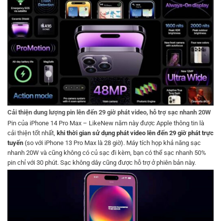
Cải thiện dung lượng pin lên đến 29 giờ phát video, hỗ trợ sạc nhanh 20W
Pin của iPhone 14 Pro Max – LikeNew năm này được Apple thông tin là
cải thiện tốt nhất,
khi thời gian sử dụng phát video lên đến 29 giờ phát trực
tuyến
(so với iPhone 13 Pro Max là 28 giờ). Máy tích họp khả năng sạc
nhanh 20W và cũng không có củ sạc đi kèm, bạn có thể sạc nhanh 50%
pin chỉ với 30 phút. Sạc không dây cũng được hỗ trợ ở phiên bản này.