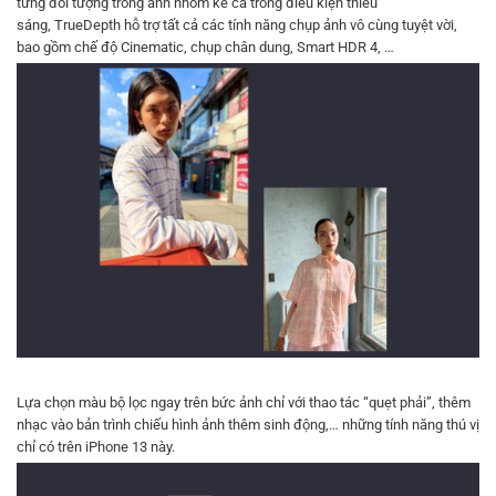
từng đối tượng trong ảnh nhóm kể cả trong điều kiện thiếu
sáng, TrueDepth hỗ trợ tất cả các tính năng chụp ảnh vô cùng tuyệt vời,
bao gồm chế độ Cinematic, chụp chân dung, Smart HDR 4, …
Lựa chọn màu bộ lọc ngay trên bức ảnh chỉ với thao tác “quẹt phải”, thêm
nhạc vào bản trình chiếu hình ảnh thêm sinh động,… những tính năng thú vị
chỉ có trên iPhone 13 này.