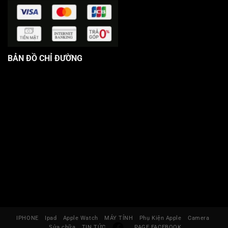
BẢN ĐỒ CHỈ ĐƯỜNG
IPHONE
Ipad
Apple Watch
MÁY TÍNH
Phụ Kiện Apple
Camera
Sửa chữa
TIN TỨC
PAGE FACEBOOK