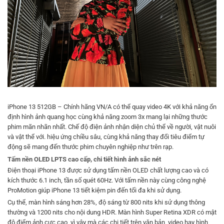
iPhone 13 512GB – Chính hãng VN/A có thể quay video 4K với khả năng ổn
định hình ảnh quang học cùng khả năng zoom 3x mang lại những thước
phim mãn nhãn nhất. Chế độ điện ảnh nhận diện chủ thể về người, vật nuôi
và vật thể với. hiệu ứng chiều sâu, cùng khả năng thay đổi tiêu điểm tự
động sẽ mang đến thước phim chuyên nghiệp như trên rạp.
Tấm nền OLED LPTS cao cấp, chi tiết hình ảnh sắc nét
Điện thoại iPhone 13 được sử dụng tấm nền OLED chất lượng cao và có
kích thước 6.1 inch, tần số quét 60Hz. Với tấm nền này cùng công nghệ
ProMotion giúp iPhone 13 tiết kiệm pin đến tối đa khi sử dụng.
Cụ thể, màn hình sáng hơn 28%, độ sáng từ 800 nits khi sử dụng thông
thường và 1200 nits cho nội dung HDR. Màn hình Super Retina XDR có mật
độ điểm ảnh cực cao, vì vậy mà các chi tiết trên văn bản, video hay hình