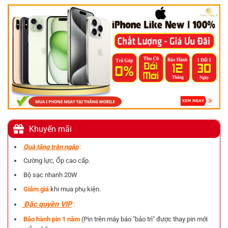
Khuyến mãi
Quà tặng tràn ngập
:
Cường lực, Ốp cao cấp.
Bộ sạc nhanh 20W
Giảm giá
khi mua phụ kiện.
Đặc quyền VIP
:
Bảo hành pin 1 năm
(Pin trên máy báo "bảo trì" được thay pin mới