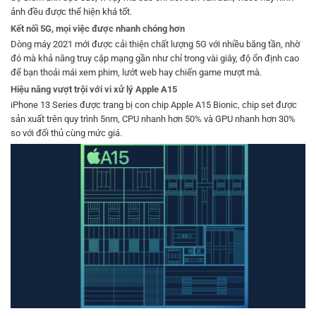
ảnh đều được thể hiện khá tốt.
Kết nối 5G, mọi việc được nhanh chóng hơn
Dòng máy 2021 mới được cải thiện chất lượng 5G với nhiều băng tần, nhờ
đó mà khả năng truy cập mạng gần như chỉ trong vài giây, độ ổn định cao
để bạn thoải mái xem phim, lướt web hay chiến game mượt mà.
Hiệu năng vượt trội với vi xử lý Apple A15
iPhone 13 Series được trang bị con chip Apple A15 Bionic, chip set được
sản xuất trên quy trình 5nm, CPU nhanh hơn 50% và GPU nhanh hơn 30%
so với đối thủ cùng mức giá.