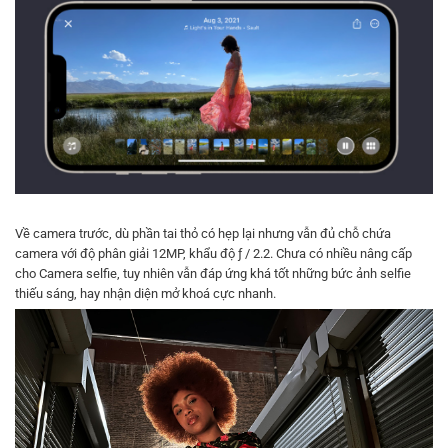
Về camera trước, dù phần tai thỏ có hẹp lại nhưng vẫn đủ chỗ chứa
camera với độ phân giải 12MP, khẩu độ ƒ / 2.2. Chưa có nhiều nâng cấp
cho Camera selfie, tuy nhiên vẫn đáp ứng khá tốt những bức ảnh selfie
thiếu sáng, hay nhận diện mở khoá cực nhanh.