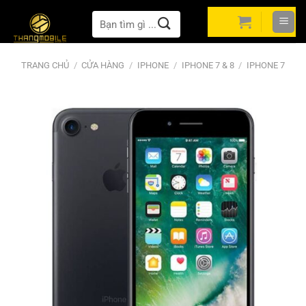
Bỏ
Tìm
qua
kiếm:
nội
dung
TRANG CHỦ
/
CỬA HÀNG
/
IPHONE
/
IPHONE 7 & 8
/
IPHONE 7