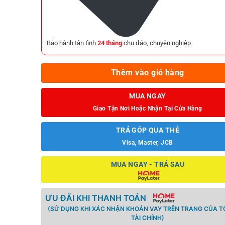
Bảo hành tận tình
24 tháng
chu đáo, chuyên nghiệp
Thêm vào giỏ hàng
MUA NGAY
Giao Tận Nơi Hoặc Nhận Tại Cửa Hàng
TRẢ GÓP QUA THẺ
Visa, Master, JCB
MUA NGAY - TRẢ SAU
ƯU ĐÃI KHI THANH TOÁN
(SỬ DỤNG KHI XÁC NHẬN KHOẢN VAY TRÊN TRANG CỦA 
TÀI CHÍNH)