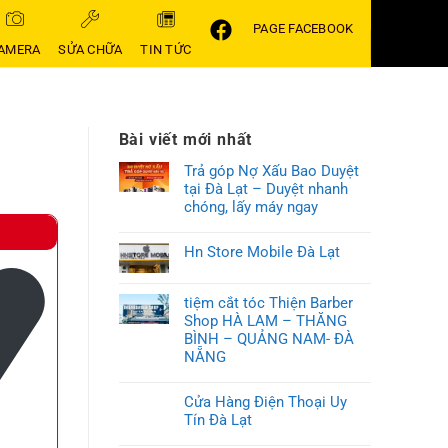
PAGE FACEBOOK
AMERA
SỬA CHỮA
TIN TỨC
Bài viết mới nhất
Trả góp Nợ Xấu Bao Duyệt
tại Đà Lạt – Duyệt nhanh
chóng, lấy máy ngay
Hn Store Mobile Đà Lạt
tiệm cắt tóc Thiện Barber
Shop HÀ LAM – THĂNG
BÌNH – QUẢNG NAM- ĐÀ
NẴNG
Cửa Hàng Điện Thoại Uy
Tín Đà Lạt