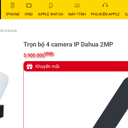
IPHONE
IPAD
APPLE WATCH
MÁY TÍNH
PHỤ KIỆN APPLE
C
RA DAHUA
Trọn bộ 4 camera IP Dahua 2MP
VNĐ
5.900.000
Khuyến mãi