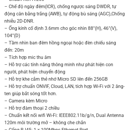
– Chế độ ngày đêm(ICR), chống ngược sáng DWDR, tự
động cân bằng trắng (AWB), tự động bù sáng (AGC),Chống
nhiễu 2D-DNR.
– Ống kính cố định 3.6mm cho góc nhìn 88°(H), 46°(V),
104°(D)
– Tầm nhìn ban đêm hồng ngoại hoặc đèn chiếu sáng
đến: 20m
– Tích hợp mic thu âm
– Hỗ trợ các tính năng thông minh như phát hiện con
người, phát hiện chuyển động
– Hỗ trợ khe cắm thẻ nhớ Micro SD lên đến 256GB
– Hỗ trợ chuẩn ONVIF, Cloud, LAN, tích hợp Wi-Fi với 2 ăng-
ten giúp bắt sóng tốt hơn.
– Camera kèm Micro
– Hỗ trợ đàm thoại 2 chiều
– Chuẩn kết nối wifi Wi-Fi: IEEE802.11b/g/n, Dual Antenna
120m môi trường mở – không che chắn
– Cổng RJ45: 1 x 100Mbps Ethernet Port