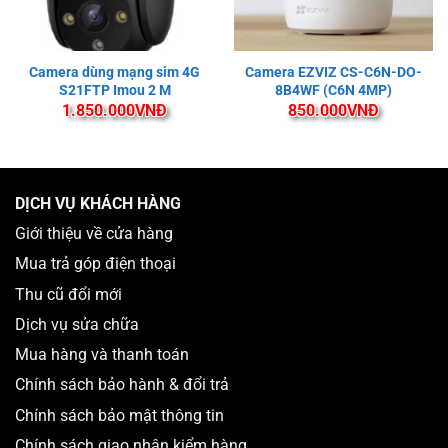
Camera dùng mạng sim 4G
Camera EZVIZ CS-C6N-DO-
S21FTP Imou 2 M
8B4WF (C6N 4MP)
1.850.000
VNĐ
850.000
VNĐ
DỊCH VỤ KHÁCH HÀNG
Giới thiệu về cửa hàng
Mua trả góp điện thoại
Thu cũ đổi mới
Dịch vụ sửa chữa
Mua hàng và thanh toán
Chính sách bảo hành & đổi trả
Chính sách bảo mật thông tin
Chính sách giao nhận kiểm hàng