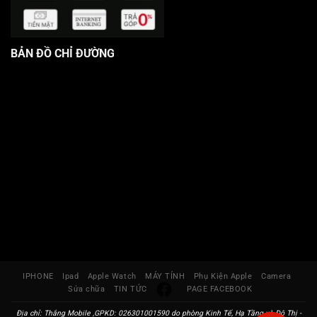
BẢN ĐỒ CHỈ ĐƯỜNG
IPHONE
Ipad
Apple Watch
MÁY TÍNH
Phụ Kiện Apple
Camera
Sửa chữa
TIN TỨC
PAGE FACEBOOK
Địa chỉ: Thắng Mobile ,GPKD: 026301001590 do phòng Kinh Tế, Hạ Tầng và Đô Thị -