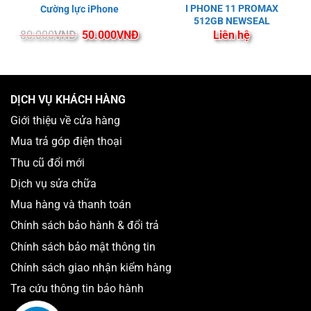
I PHONE 11 PROMAX
Cường lực iPhone
512GB NEWSEAL
Giá
Giá
80.000
VNĐ
50.000
VNĐ
Liên hệ
gốc
hiện
là:
tại
80.000VNĐ.
là:
50.000VNĐ.
DỊCH VỤ KHÁCH HÀNG
Giới thiệu về cửa hàng
Mua trả góp điện thoại
Thu cũ đổi mới
Dịch vụ sửa chữa
Mua hàng và thanh toán
Chính sách bảo hành & đổi trả
Chính sách bảo mật thông tin
Chính sách giao nhận kiểm hàng
Tra cứu thông tin bảo hành