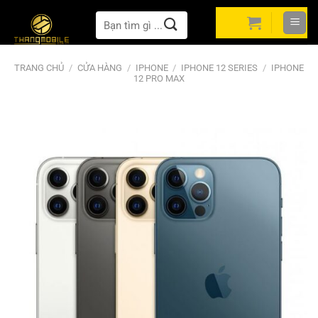
Bỏ
Tìm
qua
kiếm:
nội
dung
TRANG CHỦ
/
CỬA HÀNG
/
IPHONE
/
IPHONE 12 SERIES
/
IPHONE
12 PRO MAX