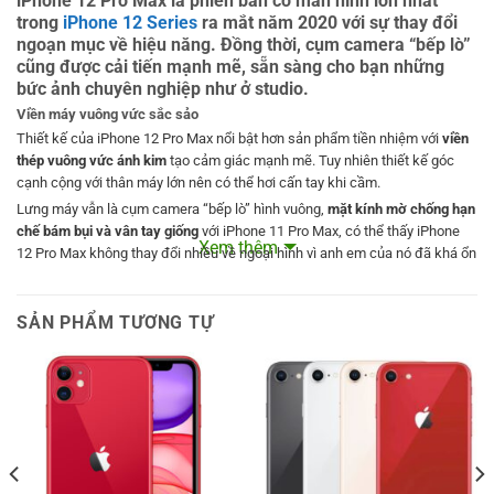
iPhone 12 Pro Max là phiên bản có màn hình lớn nhất
trong
iPhone 12 Series
ra mắt năm 2020 với sự thay đổi
ngoạn mục về hiệu năng. Đồng thời, cụm camera “bếp lò”
cũng được cải tiến mạnh mẽ, sẵn sàng cho bạn những
bức ảnh chuyên nghiệp như ở studio.
Viền máy vuông vức sắc sảo
Thiết kế của iPhone 12 Pro Max nổi bật hơn sản phẩm tiền nhiệm với
viền
thép vuông vức ánh kim
tạo cảm giác mạnh mẽ. Tuy nhiên thiết kế góc
cạnh cộng với thân máy lớn nên có thể hơi cấn tay khi cầm.
Lưng máy vẫn là cụm camera “bếp lò” hình vuông,
mặt kính mờ chống hạn
chế bám bụi và vân tay giống
với iPhone 11 Pro Max, có thể thấy iPhone
Xem thêm
12 Pro Max không thay đổi nhiều về ngoại hình vì anh em của nó đã khá ổn
từ trước.
SẢN PHẨM TƯƠNG TỰ