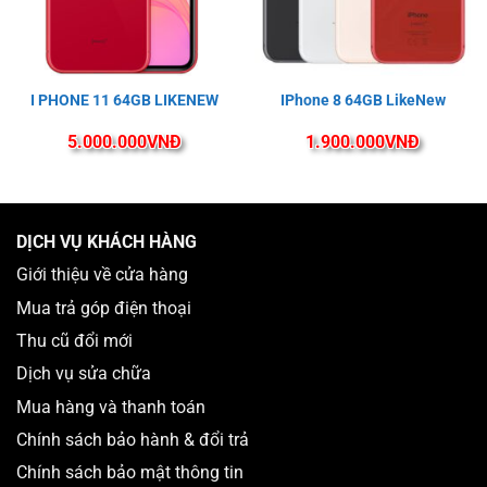
I PHONE 11 64GB LIKENEW
IPhone 8 64GB LikeNew
Màn hình 6.7 inch hiển thị xuất sắc
iPhone 12 Pro Max có
màn hình lớn 6.7 inch
, nhỉnh hơn
5.000.000
VNĐ
1.900.000
VNĐ
một chút so với iPhone 11 Pro Max (6.5 inch) cho bạn trải
nghiệm xem phim đã mắt hay chơi game tập trung hơn.
iPhone 12 Pro Max vẫn sử dụng màn hình OLED và công
DỊCH VỤ KHÁCH HÀNG
nghệ Super Retina như cũ, độ phân giải 2778 x 1284 pixels
cho
hình ảnh sắc nét hoàn hảo
. Hơn nữa thì độ sáng màn
Giới thiệu về cửa hàng
hình lên đến 12000 nits ở chế độ HDR
cực kì dễ nhìn cho
Mua trả góp điện thoại
bạn khi sử dụng ngoài trời nắng.
Thu cũ đổi mới
Dịch vụ sửa chữa
Mua hàng và thanh toán
Chính sách bảo hành & đổi trả
Chính sách bảo mật thông tin