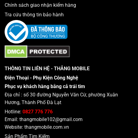
Chính sách giao nhận kiểm hàng
Tra cứu thông tin bảo hành
Cải tiến hơn với 4 camera tối ưu chụp đêm
Ngoài “3 viên trân châu” 12MP cực phẩm: 1 camera chính
góc rộng, 1 camera góc siêu rộng 120 độ và 1 camera Tele;
THÔNG TIN LIÊN HỆ - THẮNG MOBILE
iPhone 12 Pro Max năm nay được bổ sung thêm 1
camera
Điện Thoại - Phụ Kiện Công Nghệ
LIDAR Scanner hỗ trợ lấy nét nhanh gấp 6 lần
trong điều
kiện thiếu sáng, hỗ trợ công nghệ AR, 3D,…
Phục vụ khách hàng bằng cả trái tim
Địa chỉ : số 30 đường Nguyễn Văn Cừ, phường Xuân
Hương, Thành Phố Đà Lạt
Hotline:
0827 776 776
Email:
thangmobile102@gmail.com
Website:
thangmobile.com.vn
Sản Phẩm Tìm Kiếm