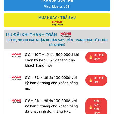
TRẢ GÓP QUA THẺ
Visa, Master, JCB
MUA NGAY - TRẢ SAU
ƯU ĐÃI KHI THANH TOÁN
(SỬ DỤNG KHI XÁC NHẬN KHOẢN VAY TRÊN TRANG CỦA TỔ CHỨC
TÀI CHÍNH)
Giảm 10% – tối đa 500.000đ khi
ƯU ĐÃI
HOT
chọn kỳ hạn 6 & 12 tháng cho
khách hàng mới
Giảm 3% – tối đa 100.000đ với
ƯU ĐÃI
HOT
kỳ hạn 3 tháng cho khách hàng
mới
Giảm 3% – tối đa 100.000đ với
SIÊU
MỚI,
kỳ hạn 3 tháng cho khách hàng
SIÊU
đã phát sinh đơn hàng HPL
HOT