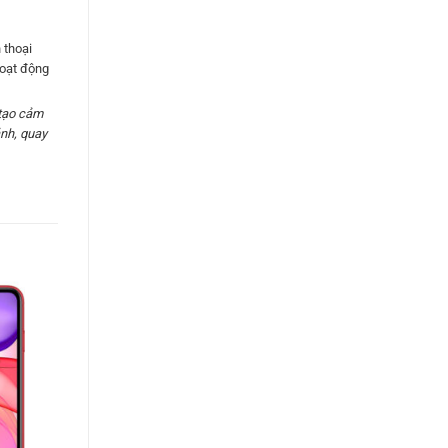
 thoại
hoạt động
 tạo cảm
ảnh, quay