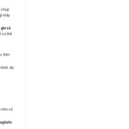
ộ chụp
gì máy
g
ghi và
 có thể
c trên
trình, dự
u như có
agSafe