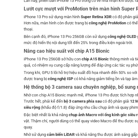
Lần này, phiên bản iPhone 13 Pro trông có vẻ nhã nhặn khi được 
Lướt cực mượt với ProMotion trên màn hình Super 
iPhone 13 Pro sử dụng màn hình
Super Retina XDR
có độ phân giải
Hơn nữa, màn hình còn được trang bị
công nghệ ProMotion
có thể
thoại.
Bên cạnh đó, iPhone 13 Pro 256GB còn sử dụng
công nghệ OLED
g
mức độ hiển thị nội dung tốt đến 25% trong điều kiện ngoài trời.
Nâng cao hiệu suất với chip A15 Bionic
iPhone 13 Pro 256GB sở hữu con
chip A15 Bionic
thông minh và tiê
quả, có nhiệm vụ cung cấp năng lượng để đáp ứng các tác vụ phức t
Trong khi, GPU 5 lõi hỗ trợ hiệu suất đồ họa nhanh đến 50% so v
được trang bị
công nghệ ISP
có khả năng giảm tiếng ồn và tạp âm 
Hệ thống bộ 3 camera sau chuyên nghiệp, bổ sung 
Nhờ con chip A15 Bionic mạnh mẽ, iPhone 13 Pro được tích hợp n
Trước hết, phải kể đến
bộ 3 camera phía sau
có độ phân giải
12 
siêu rộng
(khẩu độ f/1.8) đáp ứng nhu cầu chụp ảnh và quay phim
Đặc biệt nhất là khả năng
chụp ảnh Macro với ống kính góc siêu 
vật. Thậm chí, người dùng có thể quay video Macro để thu được 
quay.
Nhờ sử dụng
cảm biến LiDAR
và khả năng thu được ánh sáng gấp 2.