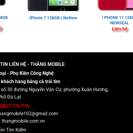
64GB
I PHONE 11 12
iPhone 7 128GB LikeNew
NEWSEAL
Đ
Liên hệ
TIN LIÊN HỆ - THẮNG MOBILE
oại - Phụ Kiện Công Nghệ
 khách hàng bằng cả trái tim
 : số 30 đường Nguyễn Văn Cừ, phường Xuân Hương,
hố Đà Lạt
0827 776 776
hangmobile102@gmail.com
:
thangmobile.com.vn
ẩm Tìm Kiếm