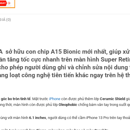
IÁ (0)
sở hữu con chip A15 Bionic mới nhất, giúp xử
ần tăng tốc cực nhanh trên màn hình Super Ret
ho phép người dùng ghi và chỉnh sửa nội dung 
g loạt công nghệ tiên tiến khác ngay trên hệ t
góc bo tròn tinh tế
. Mặt trước
iPhone
còn được phủ thêm lớp
Ceramic Shield
gi
ồng thời, màn hình còn được phủ lớp
Oleophobic
chống bám vân tay trong suốt qu
 cùng với màn hình
6.1 inches
, người dùng có thể cầm iPhone 13 Pro trên tay tho