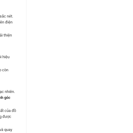
sắc nét.
rên điện
i thiện
i hiệu
o còn
ạc nhiên.
nh góc
hất của đồ
ng được
 và quay