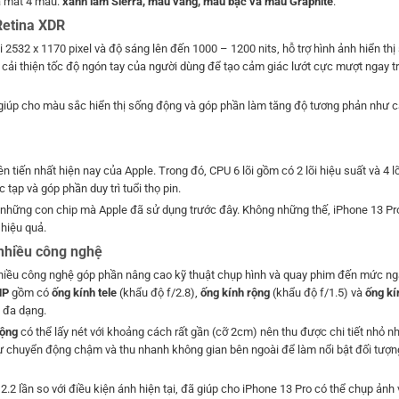
ra mắt 4 màu:
xanh lam Sierra, màu vàng, màu bạc và màu Graphite
.
Retina XDR
 2532 x 1170 pixel và độ sáng lên đến 1000 – 1200 nits, hỗ trợ hình ảnh hiển thị 
 cải thiện tốc độ ngón tay của người dùng để tạo cảm giác lướt cực mượt ngay t
iúp cho màu sắc hiển thị sống động và góp phần làm tăng độ tương phản như cả
n tiến nhất hiện nay của Apple. Trong đó, CPU 6 lõi gồm có 2 lõi hiệu suất và 4 lõ
ạp và góp phần duy trì tuổi thọ pin.
ới những con chip mà Apple đã sử dụng trước đây. Không những thế, iPhone 13 Pr
hiệu quả.
nhiều công nghệ
hiều công nghệ góp phần nâng cao kỹ thuật chụp hình và quay phim đến mức ng
MP
gồm có
ống kính tele
(khẩu độ f/2.8),
ống kính rộng
(khẩu độ f/1.5) và
ống kí
 đa dạng.
rộng
có thể lấy nét với khoảng cách rất gần (cỡ 2cm) nên thu được chi tiết nhỏ n
sự chuyển động chậm và thu nhanh không gian bên ngoài để làm nổi bật đối tượ
2 lần so với điều kiện ánh hiện tại, đã giúp cho iPhone 13 Pro có thể chụp ảnh