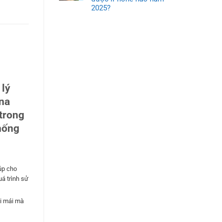
2025?
 lý
ina
trong
hống
úp cho
á trình sử
ải mái mà