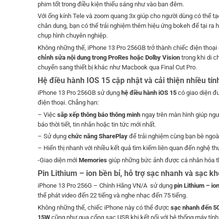
phim tốt trong điều kiện thiếu sáng như vào ban đêm.
Với ống kính Tele và zoom quang 3x giúp cho người dùng có thể tạ
chân dung, bạn có thể trải nghiệm thêm hiệu ứng bokeh để tại ra
chụp hình chuyên nghiệp.
Không những thế, iPhone 13 Pro 256GB trở thành chiếc điện thoại 
chỉnh sửa nội dung trong ProRes hoặc Dolby Vision
trong khi di 
chuyển sang thiết bị khác như Macbook qua Final Cut Pro.
Hệ điều hành IOS 15 cập nhật và cải thiện nhiều tí
iPhone 13 Pro 256GB sử dụng
hệ điều hành iOS 15
có giao diện đư
điện thoại. Chẳng hạn:
– Việc
sắp xếp thông báo thông minh
ngay trên màn hình giúp ngư
báo thời tiết, tin nhắn hoặc tin tức mới nhất.
– Sử dụng
chức năng SharePlay
để trải nghiệm cùng bạn bè ngoà
– Hiển thị nhanh với nhiều kết quả tìm kiếm liên quan đến nghệ thuậ
-Giao diện mới
Memories
giúp những bức ảnh được cá nhân hóa th
Pin Lithium – ion bền bỉ, hỗ trợ sạc nhanh và sạc kh
iPhone 13 Pro 256G – Chính Hãng VN/A sử dụng
pin Lithium – io
thể phát video đến 22 tiếng và nghe nhạc đến 75 tiếng.
Không những thế, chiếc iPhone này có thể được
sạc nhanh đến 5
15W
cũng như qua cổng sạc USB khi kết nối với hệ thống máy tính