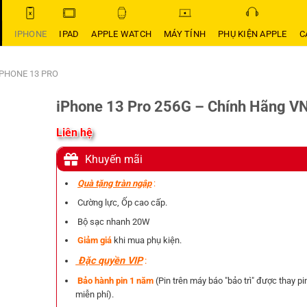
IPHONE
IPAD
APPLE WATCH
MÁY TÍNH
PHỤ KIỆN APPLE
C
 PHONE 13 PRO
iPhone 13 Pro 256G – Chính Hãng V
Liên hệ
Khuyến mãi
Quà tặng tràn ngập
:
Cường lực, Ốp cao cấp.
Bộ sạc nhanh 20W
Giảm giá
khi mua phụ kiện.
Đặc quyền VIP
:
Bảo hành pin 1 năm
(Pin trên máy báo "bảo trì" được thay pi
miễn phí).