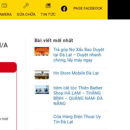
PAGE FACEBOOK
AMERA
SỬA CHỮA
TIN TỨC
Bài viết mới nhất
N/A
Trả góp Nợ Xấu Bao Duyệt
tại Đà Lạt – Duyệt nhanh
chóng, lấy máy ngay
Hn Store Mobile Đà Lạt
tiệm cắt tóc Thiện Barber
Shop HÀ LAM – THĂNG
BÌNH – QUẢNG NAM- ĐÀ
NẴNG
Cửa Hàng Điện Thoại Uy
n mới
Tín Đà Lạt