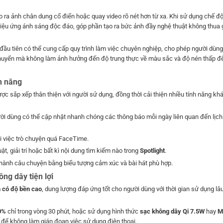
o ra ảnh chân dung cổ điển hoặc quay video rõ nét hơn từ xa. Khi sử dụng chế đ
 hiệu ứng ánh sáng độc đáo, góp phần tạo ra bức ảnh đầy nghệ thuật không thua 
đầu tiên có thể cung cấp quy trình làm việc chuyên nghiệp, cho phép người dùn
chuyển mà không làm ảnh hưởng đến độ trung thực về màu sắc và độ nén thấp để
nh năng
ợc sắp xếp thân thiện với người sử dụng, đồng thời cải thiện nhiều tính năng khá
ời dùng có thể cập nhật nhanh chóng các thông báo mỗi ngày liên quan đến lịch 
i việc trò chuyện quá FaceTime.
t, giải trí hoặc bất kì nội dung tìm kiếm nào trong
Spotlight
.
ành câu chuyện bằng biểu tượng cảm xúc và bài hát phù hợp.
ông dây tiện lợi
n có độ bền cao
, dung lượng đáp ứng tốt cho người dùng với thời gian sử dụng lâ
0%
chỉ trong vòng 30 phút, hoặc sử dụng hình thức
sạc không dây Qi 7.5W
hay
M
 để không làm gián đoạn việc sử dụng điện thoại.