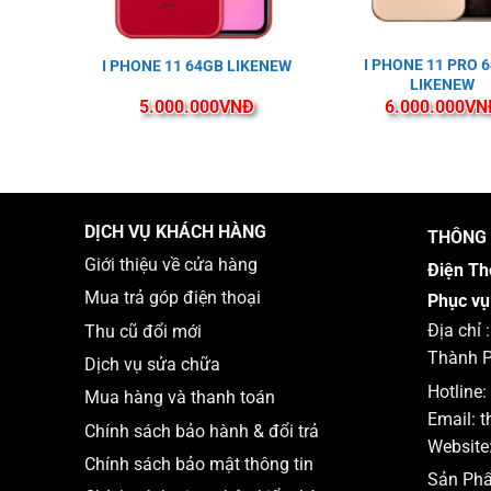
I PHONE 11 PRO 
IKENEW
I PHONE 11 64GB LIKENEW
LIKENEW
5.000.000
VNĐ
6.000.000
VN
DỊCH VỤ KHÁCH HÀNG
THÔNG 
Giới thiệu về cửa hàng
Điện Th
Mua trả góp điện thoại
Phục vụ
Địa chỉ
Thu cũ đổi mới
Thành P
Dịch vụ sửa chữa
Hotline:
Mua hàng và thanh toán
Email:
t
Chính sách bảo hành & đổi trả
Website
Chính sách bảo mật thông tin
Sản Ph