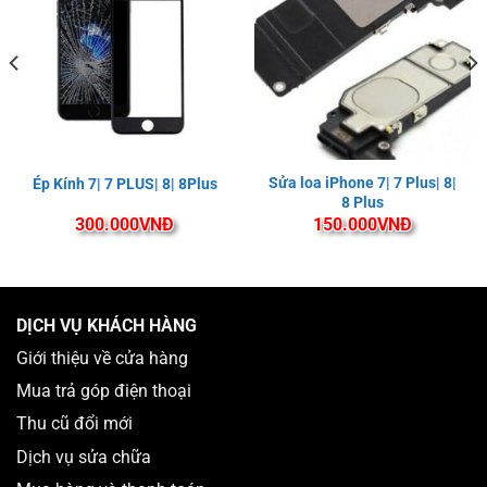
Sửa loa iPhone 7| 7 Plus| 8|
Ép Kính 7| 7 PLUS| 8| 8Plus
8 Plus
300.000
VNĐ
150.000
VNĐ
DỊCH VỤ KHÁCH HÀNG
Giới thiệu về cửa hàng
Mua trả góp điện thoại
Thu cũ đổi mới
Dịch vụ sửa chữa