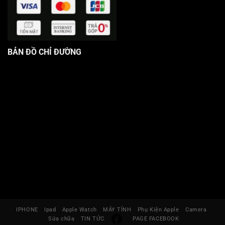
BẢN ĐỒ CHỈ ĐƯỜNG
IPHONE
Ipad
Apple Watch
MÁY TÍNH
Phụ Kiện Apple
Camera
Sửa chữa
TIN TỨC
PAGE FACEBOOK