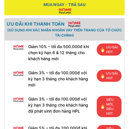
MUA NGAY - TRẢ SAU
ƯU ĐÃI KHI THANH TOÁN
(SỬ DỤNG KHI XÁC NHẬN KHOẢN VAY TRÊN TRANG CỦA TỔ CHỨC
TÀI CHÍNH)
Giảm 10% – tối đa 500.000đ khi
ƯU ĐÃI
HOT
chọn kỳ hạn 6 & 12 tháng cho
khách hàng mới
Giảm 3% – tối đa 100.000đ với
ƯU ĐÃI
HOT
kỳ hạn 3 tháng cho khách hàng
mới
Giảm 3% – tối đa 100.000đ với
SIÊU
MỚI,
kỳ hạn 3 tháng cho khách hàng
SIÊU
đã phát sinh đơn hàng HPL
HOT
Giảm 5% – tối đa 200.000đ khi
SIÊU