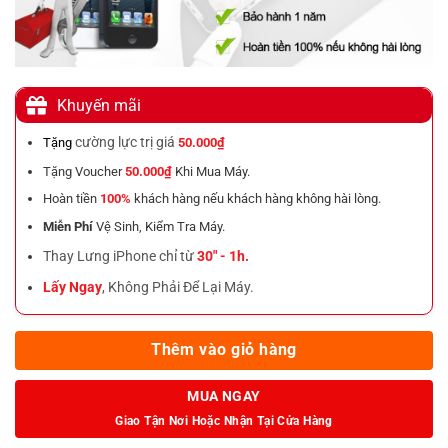
Khuyến mãi
cường lực trị giá
Tặng
50.000₫
Tặng Voucher
50.000₫
Khi Mua Máy.
Hoàn tiền
100%
khách hàng nếu khách hàng không hài lòng.
Miễn Phí
Vệ Sinh, Kiểm Tra Máy.
Thay Lưng iPhone chỉ từ
30" - 1h.
Lấy Ngay
, Không Phải Để Lại Máy.
Thêm vào giỏ hàng
MUA NGAY
Giao Tận Nơi Hoặc Nhận Tại Cửa Hàng