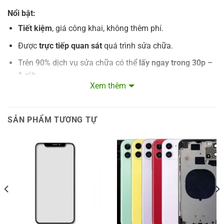
Nổi bật:
Tiết kiệm
, giá công khai, không thêm phí.
Được
trực tiếp quan sát
quá trình sửa chữa.
Trên 90% dịch vụ sửa chữa có thể
lấy ngay trong 30p –
1 giờ
.
Xem thêm
Với dịch vụ sửa chữa nhiều giờ:
ký tên lên linh kiện
,
chụp hình đảm bảo an tâm.
SẢN PHẨM TƯƠNG TỰ
Linh kiện thay thế có nguồn gốc rõ ràng.
Bảo hành từ 3- 12 tháng.
Hoàn tiền 100% nếu không hài lòng
.
Giảm thêm 5% cho khách hàng thành viên
Thu cũ
lên đời
Trợ giá đến 500k
cho điện thoại lỗi, hư
hỏng
Tham khảo dịch vụ Bảo hành – Sửa chữa chính hãng