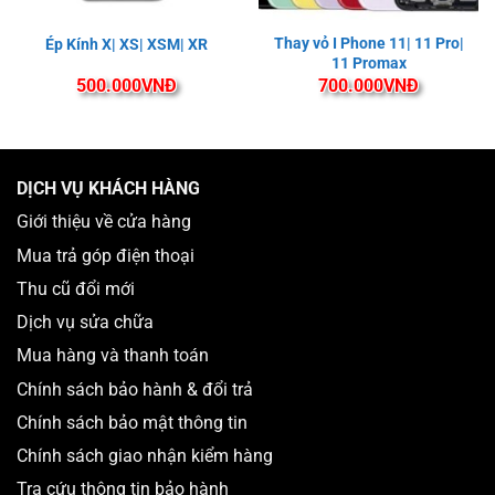
Nguyên nhân cần thay lưng iPhone 8 | 8Plus
Thay vỏ I Phone 11| 11 Pro|
Ép Kính X| XS| XSM| XR
Có rất nhiều những nguyên nhân khiến cho mặt kính sau
11 Promax
500.000
VNĐ
700.000
VNĐ
trên iPhone bị hư hỏng. Dưới đây là một vài nguyên nhân
chủ yếu mà người dùng nên chú ý để phòng tránh:
Người dùng bất cẩn làm rơi hoặc va đập mạnh khiến
mặt lưng iPhone 8 | 8Plus bị nứt, vỡ.
DỊCH VỤ KHÁCH HÀNG
Chiếc iPhone 8 | 8Plus thường xuyên được sử dụng
Giới thiệu về cửa hàng
trong môi trường có nhiệt độ cao khiến lớp sơn mạ bị
Mua trả góp điện thoại
bong tróc.
Thu cũ đổi mới
Người dùng thường để iPhone 8 | 8Plus chung với các
Dịch vụ sửa chữa
vật dụng sắc nhọn gây ma sát khiến kính lưng trên máy
Mua hàng và thanh toán
bị nứt, trầy xước nghiêm trọng.
Chính sách bảo hành & đổi trả
Người dùng vô tình để vật quá nặng đè lên gây vỡ kính
Chính sách bảo mật thông tin
lưng máy.
Chính sách giao nhận kiểm hàng
Viên Pin trên iPhone 8 | 8Plus bị phồng khiến kính lưng
Tra cứu thông tin bảo hành