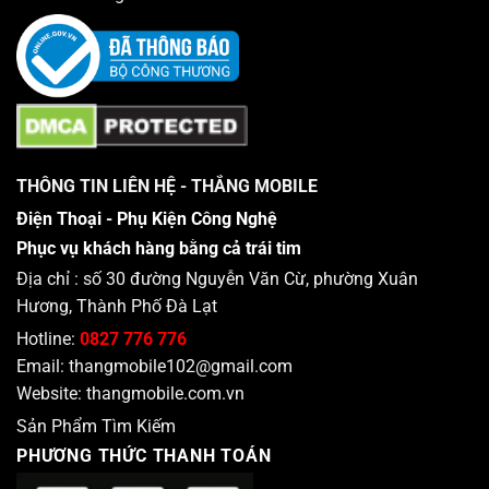
bị kênh lên so với khung máy.
iPhone
Hãng điện thoại
Độ vỏ, thay vỏ
Lỗi thiết bị
Thay kính lưng
Loại hình sửa chữa
Sửa chữa điện thoại
Dịch vụ
THÔNG TIN LIÊN HỆ - THẮNG MOBILE
Điện Thoại - Phụ Kiện Công Nghệ
Phục vụ khách hàng bằng cả trái tim
Địa chỉ : số 30 đường Nguyễn Văn Cừ, phường Xuân
Hương, Thành Phố Đà Lạt
Hotline:
0827 776 776
Email:
thangmobile102@gmail.com
Website:
thangmobile.com.vn
Sản Phẩm Tìm Kiếm
PHƯƠNG THỨC THANH TOÁN