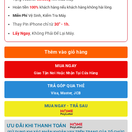
Hoàn tiền
100%
khách hàng nếu khách hàng không hài lòng.
Miễn Phí
Vệ Sinh, Kiểm Tra Máy.
Thay Pin iPhone chỉ từ
30" - 1h.
Lấy Ngay
, Không Phải Để Lại Máy.
Thêm vào giỏ hàng
MUA NGAY
Giao Tận Nơi Hoặc Nhận Tại Cửa Hàng
TRẢ GÓP QUA THẺ
Visa, Master, JCB
MUA NGAY - TRẢ SAU
ƯU ĐÃI KHI THANH TOÁN
(SỬ DỤNG KHI XÁC NHẬN KHOẢN VAY TRÊN TRANG CỦA TỔ CHỨC