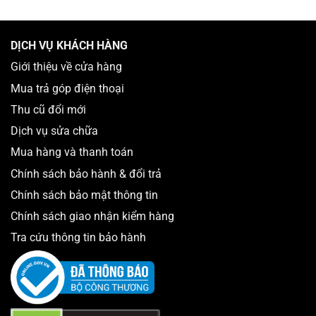
nhất khi iPhone gặp hư, hỏng viên pin như sau:
Phần trăm pin của máy tụt rất nhanh dù ít sử dụng hay
thậm chí không sử dụng.
DỊCH VỤ KHÁCH HÀNG
Phần nắp lưng của iPhone không còn ăn khớp với
Giới thiệu về cửa hàng
khung máy do viên pin bị phồng.
Mua trả góp điện thoại
Thiết bị nóng lên bất thường trong lúc sạc và sử dụng.
Thu cũ đổi mới
Dù bộ sạc mà người dùng đang sử dụng là hàng chính
Dịch vụ sửa chữa
hãng nhưng pin vẫn vào rất chậm so với trước đây.
Mua hàng và thanh toán
Chính sách bảo hành & đổi trả
Chính sách bảo mật thông tin
Chính sách giao nhận kiểm hàng
Tra cứu thông tin bảo hành