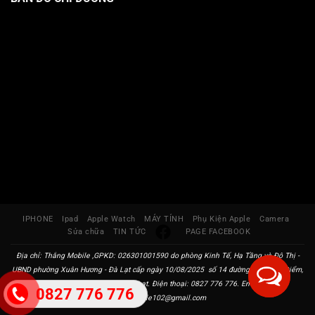
IPHONE
Ipad
Apple Watch
MÁY TÍNH
Phụ Kiện Apple
Camera
Sửa chữa
TIN TỨC
PAGE FACEBOOK
Địa chỉ: Thắng Mobile ,GPKD: 026301001590 do phòng Kinh Tế, Hạ Tầng và Đô Thị -
UBND phường Xuân Hương - Đà Lạt cấp ngày 10/08/2025 số 14 đường Đoàn Thị Điểm,
Phường Xuân Hương, Đà Lạt. Điện thoại: 0827 776 776. Email:
0827 776 776
thangmobile102@gmail.com