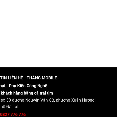
35.800.000VNĐ
33.500.000VNĐ
đến
đến
59.500.000VNĐ
43.900.000VNĐ
TIN LIÊN HỆ - THẮNG MOBILE
oại - Phụ Kiện Công Nghệ
 khách hàng bằng cả trái tim
 : số 30 đường Nguyễn Văn Cừ, phường Xuân Hương,
hố Đà Lạt
0827 776 776