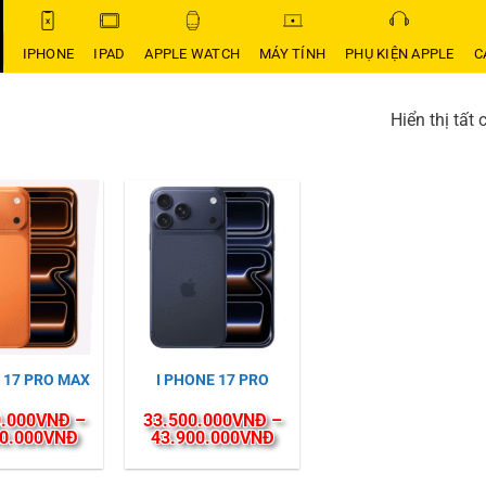
IPHONE
IPAD
APPLE WATCH
MÁY TÍNH
PHỤ KIỆN APPLE
C
Hiển thị tất 
 17 PRO MAX
I PHONE 17 PRO
.000
VNĐ
–
33.500.000
VNĐ
–
Khoảng
Khoảng
0.000
VNĐ
43.900.000
VNĐ
giá:
giá:
từ
từ