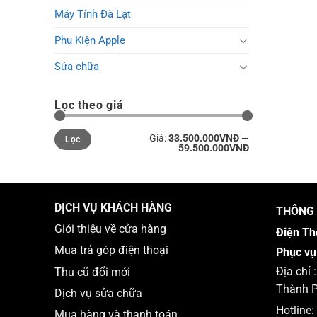
Máy Tính Đà Lạt
Phụ Kiện Apple
Sửa chữa
Lọc theo giá
Giá
Giá
Giá:
33.500.000VNĐ
—
Lọc
tối
tối
59.500.000VNĐ
thiểu
đa
DỊCH VỤ KHÁCH HÀNG
THÔNG 
Giới thiệu về cửa hàng
Điện Th
Mua trả góp điện thoại
Phục vụ
Địa chỉ
Thu cũ đổi mới
Thành P
Dịch vụ sửa chữa
Hotline:
Mua hàng và thanh toán