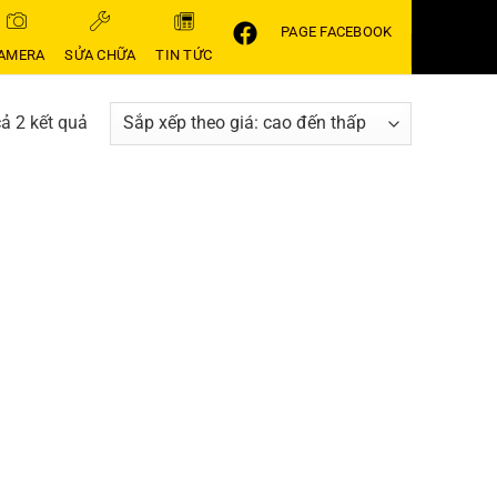
PAGE FACEBOOK
AMERA
SỬA CHỮA
TIN TỨC
Đã
cả 2 kết quả
sắp
xếp
theo
giá:
cao
đến
thấp