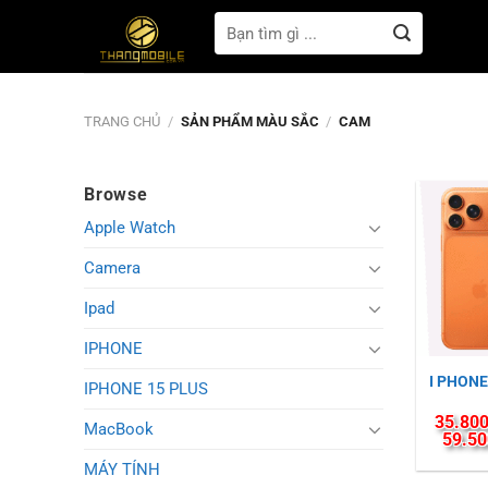
Bỏ
Tìm
qua
kiếm:
nội
dung
TRANG CHỦ
/
SẢN PHẨM MÀU SẮC
/
CAM
Browse
Apple Watch
Camera
Ipad
IPHONE
I PHONE
IPHONE 15 PLUS
35.800
MacBook
59.50
MÁY TÍNH