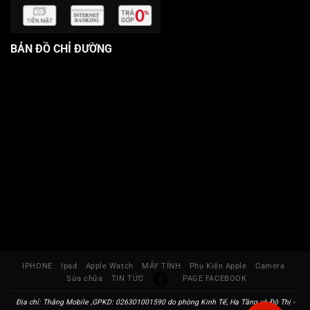
BẢN ĐỒ CHỈ ĐƯỜNG
IPHONE
Ipad
Apple Watch
MÁY TÍNH
Phụ Kiện Apple
Camera
Sửa chữa
TIN TỨC
PAGE FACEBOOK
Địa chỉ: Thắng Mobile ,GPKD: 026301001590 do phòng Kinh Tế, Hạ Tầng và Đô Thị -