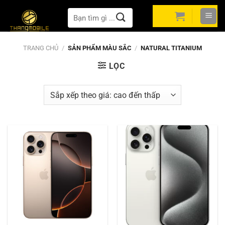
Bỏ
Tìm
qua
kiếm:
nội
dung
TRANG CHỦ
/
SẢN PHẨM MÀU SẮC
/
NATURAL TITANIUM
LỌC