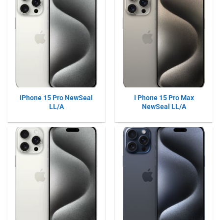
đến
16.500.000VNĐ
iPhone 15 Pro NewSeal
I Phone 15 Pro Max
LL/A
NewSeal LL/A