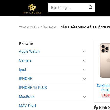
Bỏ
Tìm
qua
kiếm:
nội
dung
TRANG CHỦ
/
CỬA HÀNG
/
SẢN PHẨM ĐƯỢC GẮN THẺ “ÉP KÍ
Browse
Apple Watch
Camera
Ipad
IPHONE
Ép Kính 
IPHONE 15 PLUS
Plus|
P
1.80
MacBook
MÁY TÍNH
Ép Kính 