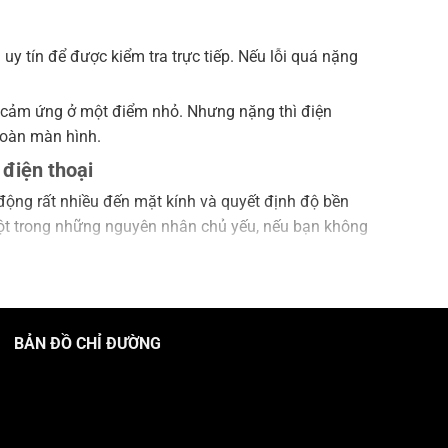
uy tín để được kiểm tra trực tiếp. Nếu lỗi quá nặng
ệt cảm ứng ở một điểm nhỏ. Nhưng nặng thì điện
 toàn màn hình.
điện thoại
động rất nhiều đến mặt kính và quyết định độ bền
 một trong những nguyên nhân chủ yếu, nếu bạn không
được sự bảo vệ những khi có va đập vào khiến lực sẽ
ứt mặt kính cảm ứng
BẢN ĐỒ CHỈ ĐƯỜNG