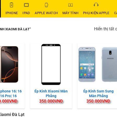
IPHONE
IPAD
APPLE WATCH
MÁY TÍNH
PHỤ KIỆN APPLE
C
Hiển thị tất 
NH XIAOMI ĐÀ LẠT”
iphone 16| 16
Ép Kính Xiaomi Màn
Ép Kính Sam Sung
 16 Pro| 16
Phẳng
Màn Phẳng
romax
0.000
VNĐ
350.000
VNĐ
350.000
VNĐ
Xiaomi Đà Lạt