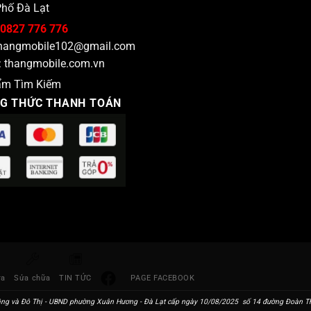
hố Đà Lạt
0827 776 776
hangmobile102@gmail.com
:
thangmobile.com.vn
ẩm Tìm Kiếm
G THỨC THANH TOÁN
ra
Sửa chữa
TIN TỨC
PAGE FACEBOOK
ng và Đô Thị - UBND phường Xuân Hương - Đà Lạt cấp ngày 10/08/2025 số 14 đường Đoàn Thị