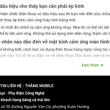
ấu hiệu cho thấy bạn cần phải ép kính
hiện chiếc điện thoại có dấu hiệu sau thì bạn nên đến sửa chữa 
nên thay ép kính cảm ứng máy tính bảng mới.
 rõ nhất đó chính là cảm ứng không nhạy. Nhẹ thì có thể chỉ li
thể bị liệt cảm ứng. Không thể sử dụng trên diện rộng, thậm chí
 nhân nào dẫn đến vỡ mặt kính cảm ứng màn hình 
ể không biết, cách bạn sử dụng điện thoại hàng ngày cũng tác 
ính này. Sự cố về va đập, rơi rớt điện thoại, đây được xem là
những phụ kiện bảo vệ như ốp lưng hay bao da thì nó sẽ không 
Xem thêm
trực tiếp lên mặt kính cảm ứng và gây nên tình trạng vỡ hay n
Xiaomi Đà Lạt
TIN LIÊN HỆ - THẮNG MOBILE
oại - Phụ Kiện Công Nghệ
 khách hàng bằng cả trái tim
 : số 30 đường Nguyễn Văn Cừ, phường Xuân Hương,