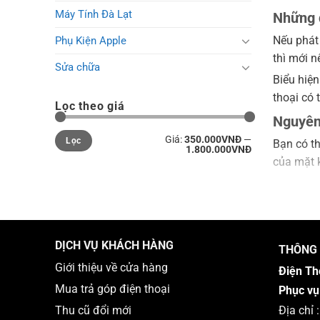
Máy Tính Đà Lạt
Những d
Nếu phát 
Phụ Kiện Apple
thì mới 
Sửa chữa
Biểu hiện
thoại có 
Lọc theo giá
Nguyên
Giá
Giá
Giá:
350.000VNĐ
—
Lọc
tối
tối
Bạn có th
1.800.000VNĐ
thiểu
đa
của mặt k
trang bị 
tác động 
Ép Kính 
DỊCH VỤ KHÁCH HÀNG
THÔNG 
Giới thiệu về cửa hàng
Điện Th
Mua trả góp điện thoại
Phục vụ
Địa chỉ
Thu cũ đổi mới