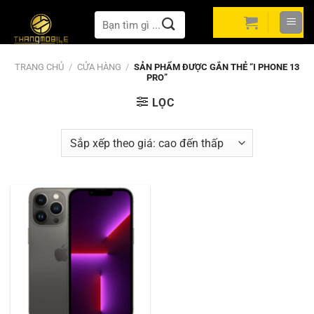
Bỏ
Tìm
qua
kiếm:
nội
dung
TRANG CHỦ
/
CỬA HÀNG
/
SẢN PHẨM ĐƯỢC GẮN THẺ “I PHONE 13
PRO”
LỌC