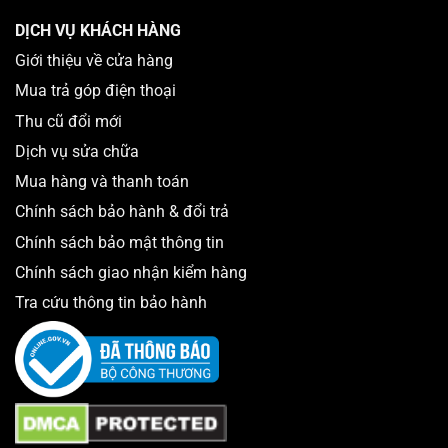
Loại 1 (99%):
đẹp như mới (còn gọi là máy likenew, máy
lướt) không có vết xước, nếu có thì rất nhỏ. Hình thức 99%
DỊCH VỤ KHÁCH HÀNG
hoàn toàn nguyên zin, máy chưa từng qua sửa chữa.
Giới thiệu về cửa hàng
Loại 2 (98%):
tuy có xuất hiện vết trầy nhỏ, khung viền
Mua trả góp điện thoại
nguyên vẹn nhưng vẫn rất đẹp. Máy cũng chưa từng sửa
Thu cũ đổi mới
chữa, thay thế.
Dịch vụ sửa chữa
Ngoài ra, có nhiều máy vẫn zin nhưng hình thức bên ngoài
Mua hàng và thanh toán
xấu hơn. Thắng Mobile sẽ phân thành máy 97% với mức
Chính sách bảo hành & đổi trả
giá rẻ nhất để người dùng dễ dàng tiếp cận hơn.
Chính sách bảo mật thông tin
Chính sách giao nhận kiểm hàng
Tra cứu thông tin bảo hành