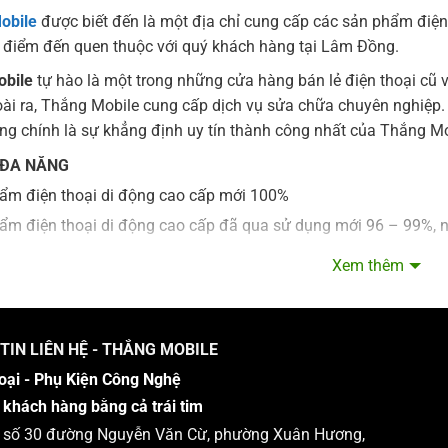
obile
được biết đến là một địa chỉ cung cấp các sản phẩm điện 
Là điểm đến quen thuộc với quý khách hàng tại Lâm Đồng.
bile
tự hào là một trong những cửa hàng bán lẻ điện thoại cũ 
ài ra, Thắng Mobile cung cấp dịch vụ sửa chữa chuyên nghiệp. U
ng chính là sự khẳng định uy tín thành công nhất của Thắng Mo
 ĐA NĂNG
ẩm điện thoại di động cao cấp mới 100%
ẩm điện thoại di động cao cấp đã qua sử dụng mới 96 – 99%, 
ụ thay thế sửa chữa phần cứng chuyên nghiệp.
Xem thêm
ụ unlock sim ghép, code, phần cứng.
 unlock icloud.
ụ cài đặt nâng cấp phần mềm.
TIN LIÊN HỆ - THẮNG MOBILE
a, thay thế linh phụ kiện chính hãng.
oại - Phụ Kiện Công Nghệ
 khách hàng bằng cả trái tim
hành những người tiêu dùng thông minh nhất, sở hữu những chiế
 : số 30 đường Nguyễn Văn Cừ, phường Xuân Hương,
g tôi.