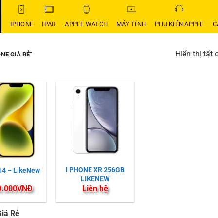
IPHONE
IPAD
APPLE WATCH
MÁY TÍNH
PHỤ KIỆN APPLE
C
Hiển thị tất 
NE GIÁ RẺ”
I PHONE XR 256GB
14 – LikeNew
LIKENEW
0.000
VNĐ
Liên hệ
Giá Rẻ