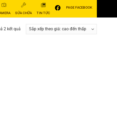
PAGE FACEBOOK
AMERA
SỬA CHỮA
TIN TỨC
Đã
cả 2 kết quả
sắp
xếp
theo
giá:
cao
đến
thấp