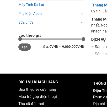
Máy Tính Đà Lạt
Thắng M
uy tín. 
Phụ Kiện Apple
Thắng Mo
Sửa chữa
nhất. Ngo
khách hà
Lọc theo giá
DỊCH VỤ
Giá
Giá
– Sản ph
Giá:
0VNĐ
—
9.000.000VNĐ
Lọc
tối
tối
thiểu
đa
– Sản ph
– Dịch v
– Dịch v
– Dịch vụ
DỊCH VỤ KHÁCH HÀNG
– Dịch v
THÔNG 
Giới thiệu về cửa hàng
– Sửa chữ
Điện Th
Mua trả góp điện thoại
Phục vụ
Hãy trở t
Địa chỉ
Thu cũ đổi mới
hàng chún