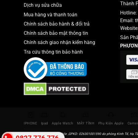
Thành P
Dịch vụ sửa chữa
I Phone 
Hotline:
Mua hàng và thanh toán
Email:
t
Chính sách bảo hành & đổi trả
Website
Chính sách bảo mật thông tin
Sản Ph
Chính sách giao nhận kiểm hàng
PHƯƠN
Tra cứu thông tin bảo hành
IPHONE
Ipad
Apple Watch
MÁY TÍNH
Phụ Kiện Apple
Came
Địa chỉ: Thắng Mobile ,GPKD: 026301001590 do phòng Kinh Tế, Hạ Tầ