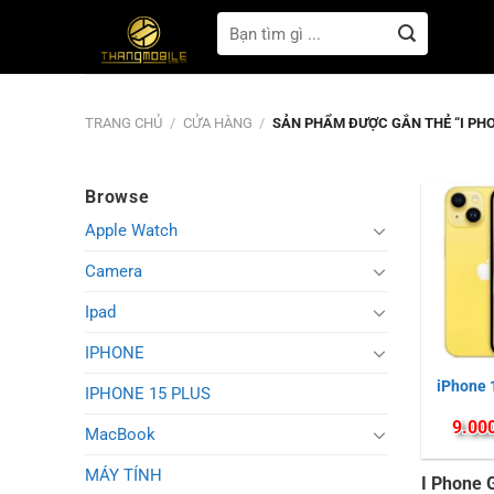
Bỏ
Tìm
qua
kiếm:
nội
dung
TRANG CHỦ
/
CỬA HÀNG
/
SẢN PHẨM ĐƯỢC GẮN THẺ “I PHO
Browse
Apple Watch
Camera
Ipad
IPHONE
iPhone 
IPHONE 15 PLUS
9.00
MacBook
MÁY TÍNH
I Phone 