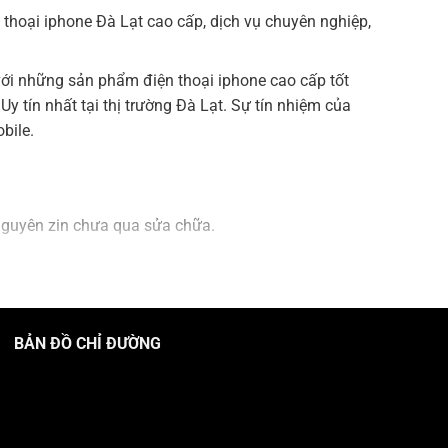
thoại iphone Đà Lạt cao cấp, dịch vụ chuyên nghiệp,
với những sản phẩm điện thoại iphone cao cấp tốt
y tín nhất tại thị trường Đà Lạt. Sự tín nhiệm của
bile.
nguyên zin chưa qua sửa chữa.
BẢN ĐỒ CHỈ ĐƯỜNG
c điện thoại mơ ước với giá cả hợp lý nhất tại cửa