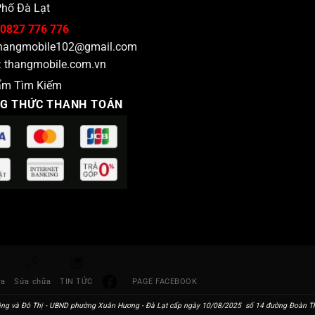
hố Đà Lạt
giá rẻ – Thắng Mobile uy tín chất lượng gây dựng thương hiệu.
0827 776 776
hangmobile102@gmail.com
:
thangmobile.com.vn
ẩm Tìm Kiếm
G THỨC THANH TOÁN
ra
Sửa chữa
TIN TỨC
PAGE FACEBOOK
ng và Đô Thị - UBND phường Xuân Hương - Đà Lạt cấp ngày 10/08/2025 số 14 đường Đoàn Thị