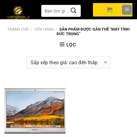
Bỏ
Tìm
qua
kiếm:
nội
dung
TRANG CHỦ
/
CỬA HÀNG
/
SẢN PHẨM ĐƯỢC GẮN THẺ “MÁY TÍNH
ĐỨC TRỌNG”
LỌC