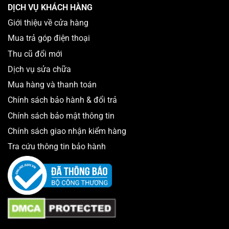
DỊCH VỤ KHÁCH HÀNG
– Mua laptop theo hệ điều hành
Giới thiệu về cửa hàng
– Mua laptop theo tính năng đặc biệt
Mua trả góp điện thoại
– Mua laptop theo thiết kế, màu sắc, kiểu dáng, độ mỏng
Thu cũ đổi mới
Dịch vụ sửa chữa
Mua hàng và thanh toán
Chính sách bảo hành & đổi trả
Chính sách bảo mật thông tin
Chính sách giao nhận kiểm hàng
Tra cứu thông tin bảo hành