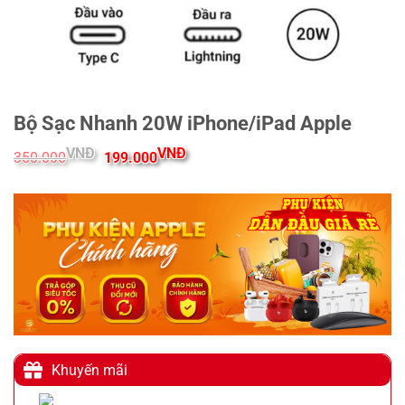
Bộ Sạc Nhanh 20W iPhone/iPad Apple
Giá
Giá
VNĐ
VNĐ
350.000
199.000
gốc
hiện
là:
tại
350.000VNĐ.
là:
199.000VNĐ.
Khuyến mãi