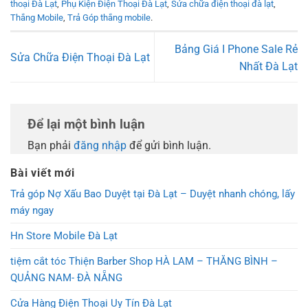
thoại Đà Lạt
,
Phụ Kiện Điện Thoại Đà Lạt
,
Sửa chữa điện thoại đà lạt
,
Thắng Mobile
,
Trả Góp thắng mobile
.
Bảng Giá I Phone Sale Rẻ
Sửa Chữa Điện Thoại Đà Lạt
Nhất Đà Lạt
Để lại một bình luận
Bạn phải
đăng nhập
để gửi bình luận.
Bài viết mới
Trả góp Nợ Xấu Bao Duyệt tại Đà Lạt – Duyệt nhanh chóng, lấy
máy ngay
Hn Store Mobile Đà Lạt
tiệm cắt tóc Thiện Barber Shop HÀ LAM – THĂNG BÌNH –
QUẢNG NAM- ĐÀ NẴNG
Cửa Hàng Điện Thoại Uy Tín Đà Lạt