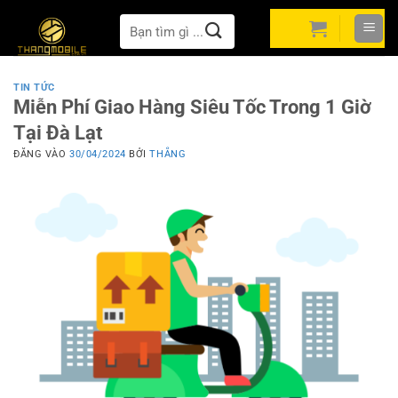
Bỏ
Tìm
qua
kiếm:
nội
dung
TIN TỨC
Miễn Phí Giao Hàng Siêu Tốc Trong 1 Giờ
Tại Đà Lạt
ĐĂNG VÀO
30/04/2024
BỞI
THẮNG