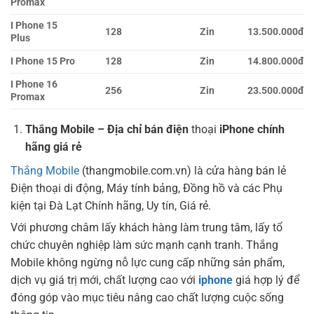
Promax
I Phone 15
128
Zin
13.500.000đ
Plus
I Phone 15 Pro
128
Zin
14.800.000đ
I Phone 16
256
Zin
23.500.000đ
Promax
Thắng Mobile – Địa chỉ bán điện
thoại
iPhone chính
hãng giá rẻ
Thắng Mobile
(thangmobile.com.vn) là cửa hàng bán lẻ
Điện thoại di động, Máy tính bảng, Đồng hồ và các Phụ
kiện tại Đà Lạt Chính hãng, Uy tín, Giá rẻ.
Với phương châm lấy khách hàng làm trung tâm, lấy tổ
chức chuyên nghiệp làm sức mạnh cạnh tranh. Thắng
Mobile không ngừng nỗ lực cung cấp những sản phẩm,
dịch vụ giá trị mới, chất lượng cao với
iphone
giá hợp lý để
đóng góp vào mục tiêu nâng cao chất lượng cuộc sống