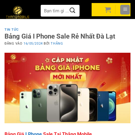
Bỏ
Tìm
qua
kiếm:
nội
dung
TIN TỨC
Bảng Giá I Phone Sale Rẻ Nhất Đà Lạt
ĐĂNG VÀO
16/05/2024
BỞI
THẮNG
Bảng Giá
I Phone
Sale Tại Thắng Mobile