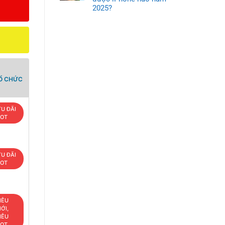
2025?
TỔ CHỨC
U ĐÃI
OT
U ĐÃI
OT
IÊU
ỚI,
IÊU
OT