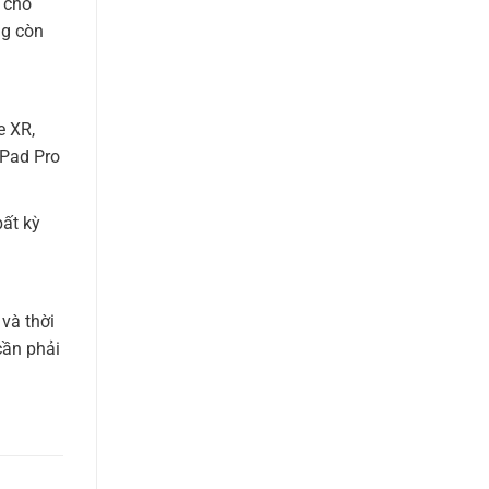
 cho
ng còn
e XR,
iPad Pro
bất kỳ
và thời
cần phải