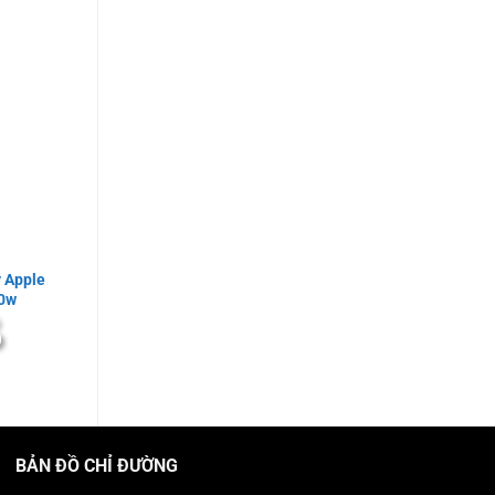
 Apple
20w
Giá
Đ
hiện
tại
.
là:
250.000VNĐ.
BẢN ĐỒ CHỈ ĐƯỜNG