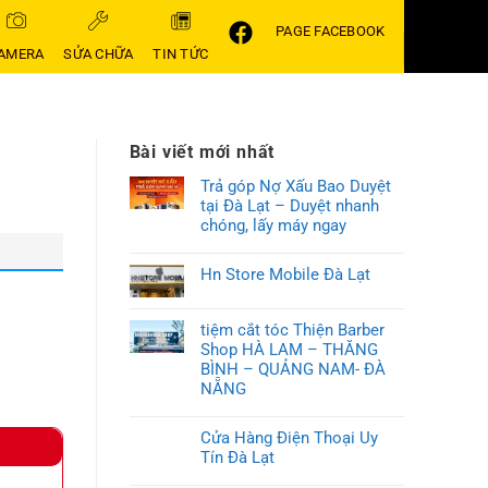
PAGE FACEBOOK
AMERA
SỬA CHỮA
TIN TỨC
Bài viết mới nhất
Trả góp Nợ Xấu Bao Duyệt
tại Đà Lạt – Duyệt nhanh
chóng, lấy máy ngay
Hn Store Mobile Đà Lạt
tiệm cắt tóc Thiện Barber
Shop HÀ LAM – THĂNG
BÌNH – QUẢNG NAM- ĐÀ
NẴNG
Cửa Hàng Điện Thoại Uy
Tín Đà Lạt