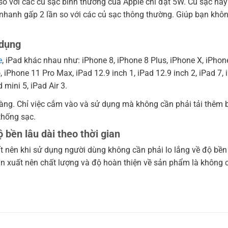
o với các củ sạc bình thường của Apple chỉ đạt 5W. Củ sạc này
nhanh gấp 2 lần so với các củ sạc thông thường. Giúp bạn khô
 dụng
e
, iPad khác nhau như: iPhone 8, iPhone 8 Plus, iPhone X, iPhon
iPhone 11 Pro Max, iPad 12.9 inch 1, iPad 12.9 inch 2, iPad 7, 
 mini 5, iPad Air 3.
àng. Chỉ việc cắm vào và sử dụng mà không cần phải tải thêm 
thống sạc.
bền lâu dài theo thời gian
t nên khi sử dụng người dùng không cần phải lo lắng về độ bền 
n xuất nên chất lượng và độ hoàn thiện về sản phẩm là không 