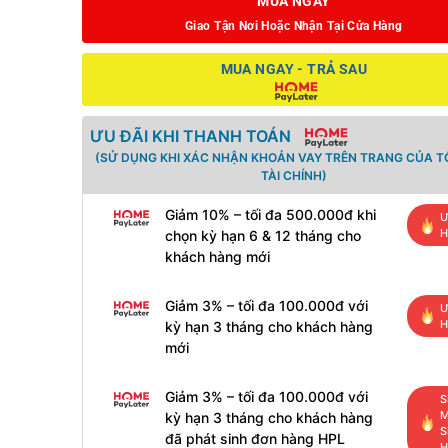
MUA NGAY
Giao Tận Nơi Hoặc Nhận Tại Cửa Hàng
MUA NGAY - TRẢ SAU
ƯU ĐÃI KHI THANH TOÁN
(SỬ DỤNG KHI XÁC NHẬN KHOẢN VAY TRÊN TRANG CỦA 
TÀI CHÍNH)
Giảm 10% – tối đa 500.000đ khi
Ư
H
chọn kỳ hạn 6 & 12 tháng cho
khách hàng mới
Giảm 3% – tối đa 100.000đ với
Ư
H
kỳ hạn 3 tháng cho khách hàng
mới
Giảm 3% – tối đa 100.000đ với
S
M
kỳ hạn 3 tháng cho khách hàng
S
đã phát sinh đơn hàng HPL
H