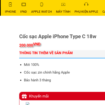
IPHONE
IPAD
APPLE WATCH
MÁY TÍNH
PHỤ KIỆN APPLE
C
Cốc sạc Apple iPhone Type C 18w
VNĐ
200.000
THÔNG TIN THÊM VỀ SẢN PHẨM
Mới 100%
Cốc sạc zin chính hãng Apple
Bảo hành 3 tháng
Khuyến mãi