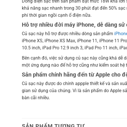
Dòng điện sạc trên sản phẩm đạt mức 18W khá lớn s
khả năng sạc nhanh trong 30 phút đạt đến 50% sạc 
phí thời gian ngồi cạnh ổ điện nữa.
Hỗ trợ nhiều đời máy iPhone, dễ dàng sử
Củ sạc này hỗ trợ được nhiều dòng sản phẩm
iPhon
iPhone XS, iPhone XS Max, iPhone 11, iPhone 11 Pro, 
10.5 inch, iPad Pro 12.9 inch 3, iPad Pro 11 inch, iPad
Bên cạnh đó, việc sử dụng củ sạc này cũng khá dễ d
một ứng dụng nào để hỗ trợ cũng như kiểm soát hệ 
Sản phẩm chính hãng đến từ Apple cho độ 
Củ sạc này được do chính appple thiết kế và sản xuấ
gian sử dụng của chúng. Vì là sản phẩm do Apple sả
bàn cãi nhiều.
SẢN PHẨM TƯƠNG TỰ