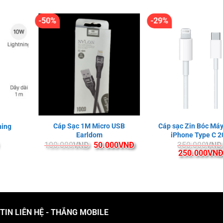
-50%
-29%
Cáp Sạc 1M Micro USB
Cáp sạc Zin Bóc Máy
ning
Earldom
iPhone Type C 
Giá
Giá
100.000
VNĐ
50.000
VNĐ
350.000
VNĐ
gốc
hiện
Giá
250.000
VN
là:
tại
gốc
100.000VNĐ.
là:
là:
50.000VNĐ.
350.000VNĐ
TIN LIÊN HỆ - THẮNG MOBILE