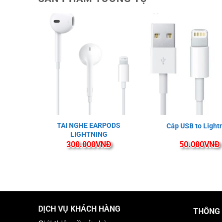
PLE
TAI NGHE EARPODS
Cáp USB to Light
NING
LIGHTNING
Đ
300.000
VNĐ
50.000
VNĐ
DỊCH VỤ KHÁCH HÀNG
THÔNG 