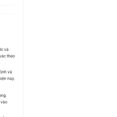
ớc và
vác theo
định và
iện nay.
ộng.
 vào