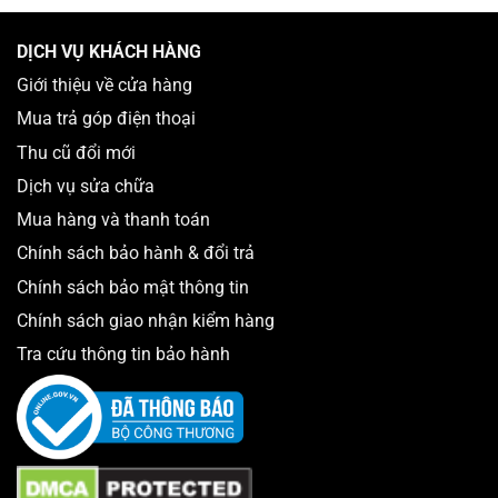
– Sản phẩm điện thoại di động cao cấp mới 100%
DỊCH VỤ KHÁCH HÀNG
– Sản phẩm điện thoại di động cao cấp đã qua sử dụng
Giới thiệu về cửa hàng
mới 96 – 99%, nguyên zin chưa qua sửa chữa.
Mua trả góp điện thoại
– Dịch vụ thay thế sửa chữa phần cứng chuyên nghiệp.
Thu cũ đổi mới
– Dịch vụ unlock sim ghép, code, phần cứng.
Dịch vụ sửa chữa
– Dịch vụ unlock icloud.
Mua hàng và thanh toán
– Dịch vụ cài đặt nâng cấp phần mềm.
Chính sách bảo hành & đổi trả
– Sửa chữa, thay thế linh phụ kiện chính hãng.
Chính sách bảo mật thông tin
Hãy trở thành những người tiêu dùng thông minh nhất, sở
Chính sách giao nhận kiểm hàng
hữu những chiếc điện thoại mơ ước với giá cả hợp lý nhất
tại cửa hàng chúng tôi.
Tra cứu thông tin bảo hành
I Phone Uy Tín Đà Lạt – Thắng Mobile uy tín chất lượng
gây dựng thương hiệu.