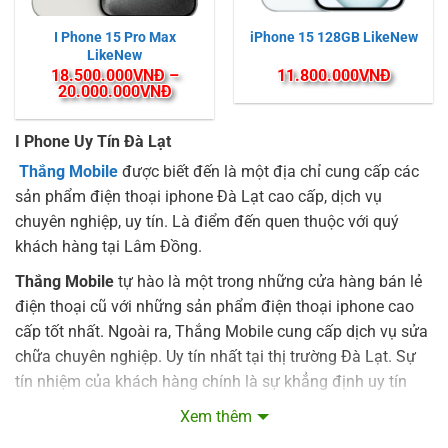
I Phone 15 Pro Max
iPhone 15 128GB LikeNew
LikeNew
18.500.000
VNĐ
–
11.800.000
VNĐ
Khoảng
20.000.000
VNĐ
giá:
từ
18.500.000VNĐ
I Phone Uy Tín Đà Lạt
đến
20.000.000VNĐ
Thắng Mobile
được biết đến là một địa chỉ cung cấp các
sản phẩm điện thoại iphone Đà Lạt cao cấp, dịch vụ
chuyên nghiệp, uy tín. Là điểm đến quen thuộc với quý
khách hàng tại Lâm Đồng.
Thắng Mobile
tự hào là một trong những cửa hàng bán lẻ
điện thoại cũ với những sản phẩm điện thoại iphone cao
cấp tốt nhất. Ngoài ra, Thắng Mobile cung cấp dịch vụ sửa
chữa chuyên nghiệp. Uy tín nhất tại thị trường Đà Lạt. Sự
tín nhiệm của khách hàng chính là sự khẳng định uy tín
thành công nhất của Thắng Mobile.
Xem thêm
DỊCH VỤ ĐA NĂNG