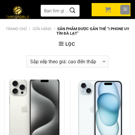
Bỏ
Tìm
qua
kiếm:
nội
dung
TRANG CHỦ
/
CỬA HÀNG
/
SẢN PHẨM ĐƯỢC GẮN THẺ “I PHONE UY
TÍN ĐÀ LẠT”
LỌC