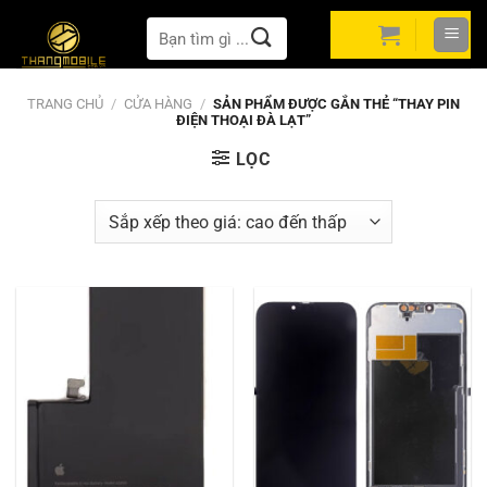
Bỏ
Tìm
qua
kiếm:
nội
dung
TRANG CHỦ
/
CỬA HÀNG
/
SẢN PHẨM ĐƯỢC GẮN THẺ “THAY PIN
ĐIỆN THOẠI ĐÀ LẠT”
LỌC