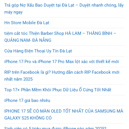
Trả góp Nợ Xấu Bao Duyệt tại Đà Lạt – Duyệt nhanh chóng, lấy
máy ngay
Hn Store Mobile Đà Lạt
tiệm cắt tóc Thiện Barber Shop HÀ LAM – THĂNG BÌNH –
QUẢNG NAM- ĐÀ NẴNG
Cửa Hàng Điện Thoại Uy Tín Đà Lạt
iPhone 17 Pro và iPhone 17 Pro Max lột xác với thiết kế mới
RIP trên Facebook là gì? Hướng dẫn cách RIP Facebook mới
nhất năm 2025
Top 17+ Phần Mềm Khôi Phục Dữ Liệu Ổ Cứng Tốt Nhất
iPhone 17 giá bao nhiêu
IPHONE 17 SẼ CÓ MÀN OLED TỐT NHẤT CỦA SAMSUNG MÀ
GALAXY S25 KHÔNG CÓ
Sinh viên có 5 triệu mua được iPhone nào năm 2025?