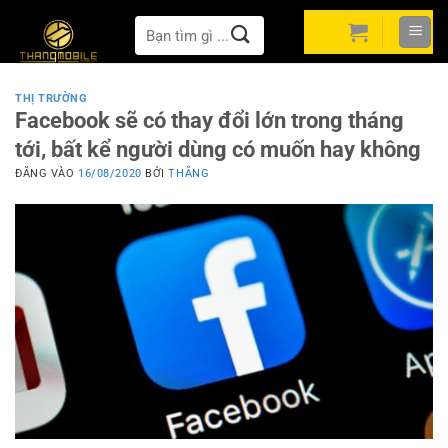
Bỏ
Tìm
qua
kiếm:
nội
dung
THỊ TRƯỜNG
Facebook sẽ có thay đổi lớn trong tháng
tới, bất kể người dùng có muốn hay không
ĐĂNG VÀO
16/08/2020
BỞI
THẮNG