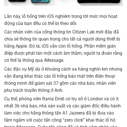
Lần này, lỗ hổng trên iOS nghiêm trọng tới mức mọi hoạt
động của bạn đều có thể bị theo dõi.
Các nhân viên của cổng thông tin Citizen Lab mới đây đã
chia sẻ thông tin quan trọng cho tất cả người dùng thiết bị
hãng Apple. Đó là, iOS vẫn còn lỗ hổng. Phần mềm gián
điệp được phát tán một cách âm thầm, người ta đoán rằng
có thể là thông qua iMessage.
Các đặc vụ Mỹ dù ở khoảng cách xa hàng nghìn km nhưng
vẫn đang khai thác các lỗ hổng bảo mật trên điện thoại
thông minh để giám sát 37 gồm các nhà báo, nhân viên
phụ trách truyền thông ở Anh.
Cụ thể, phóng viên Rania Dridi có trụ sở ở London và có ít
nhất 36 nhà báo, nhà sản xuất và các giám đốc điều hành
làm việc cho hãng thông tấn A1 Jazeera đã bị đưa vào
tầm ngắm với cuộc tấn công “zero click” khai thác lỗ hộ