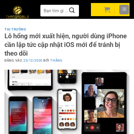
Bỏ
Tìm
qua
kiếm:
nội
dung
THỊ TRƯỜNG
Lỗ hổng mới xuất hiện, người dùng iPhone
cần lập tức cập nhật iOS mới để tránh bị
theo dõi
ĐĂNG VÀO
23/12/2020
BỞI
THẮNG