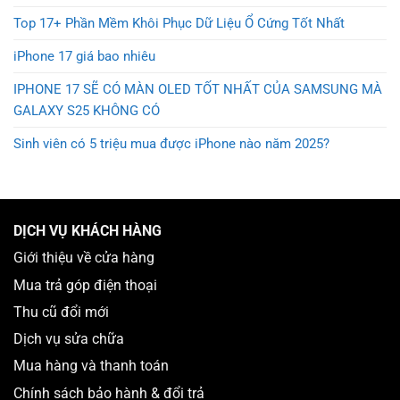
Top 17+ Phần Mềm Khôi Phục Dữ Liệu Ổ Cứng Tốt Nhất
iPhone 17 giá bao nhiêu
IPHONE 17 SẼ CÓ MÀN OLED TỐT NHẤT CỦA SAMSUNG MÀ
GALAXY S25 KHÔNG CÓ
Sinh viên có 5 triệu mua được iPhone nào năm 2025?
DỊCH VỤ KHÁCH HÀNG
Giới thiệu về cửa hàng
Mua trả góp điện thoại
Thu cũ đổi mới
Dịch vụ sửa chữa
Mua hàng và thanh toán
Chính sách bảo hành & đổi trả