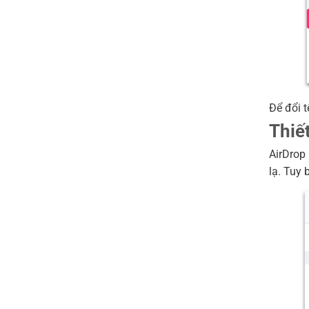
Để đổi t
Thiế
AirDrop 
lạ. Tuy 