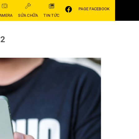
PAGE FACEBOOK
AMERA
SỬA CHỮA
TIN TỨC
12