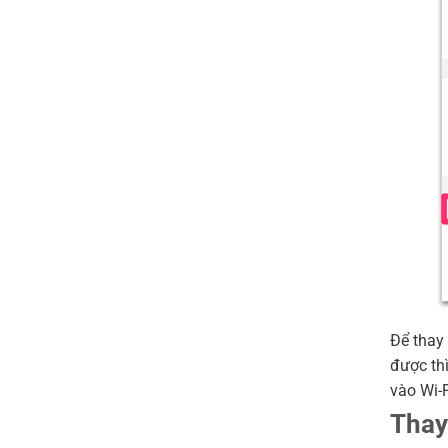
Để thay
được thì
vào Wi-F
Thay