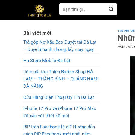
Bỏ
Tìm
qua
kiếm:
nội
dung
TIN NHAN
Bài viết mới
Nhữn
Trả góp Nợ Xấu Bao Duyệt tại Đà Lạt
ĐĂNG VÀ
– Duyệt nhanh chóng, lấy máy ngay
Hn Store Mobile Đà Lạt
tiệm cắt tóc Thiện Barber Shop HÀ
LAM – THĂNG BÌNH – QUẢNG NAM-
ĐÀ NẴNG
Cửa Hàng Điện Thoại Uy Tín Đà Lạt
iPhone 17 Pro và iPhone 17 Pro Max
lột xác với thiết kế mới
RIP trên Facebook là gì? Hướng dẫn
cách RIP Facebook mới nhất năm