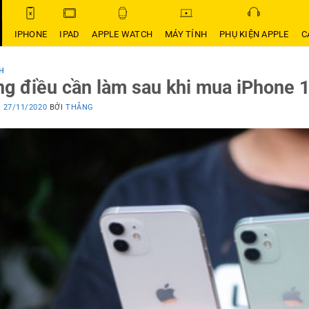
IPHONE
IPAD
APPLE WATCH
MÁY TÍNH
PHỤ KIỆN APPLE
C
H
g điều cần làm sau khi mua iPhone 
O
27/11/2020
BỞI
THẮNG