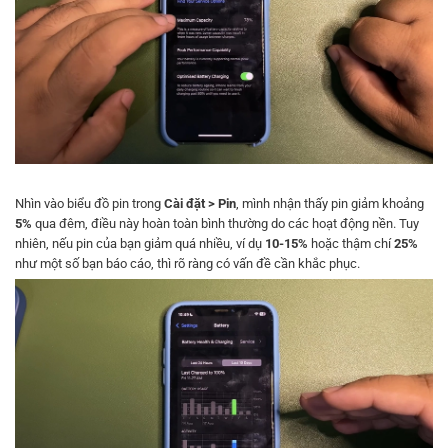
Nhìn vào biểu đồ pin trong
Cài đặt > Pin
, mình nhận thấy pin giảm khoảng
5%
qua đêm, điều này hoàn toàn bình thường do các hoạt động nền. Tuy
nhiên, nếu pin của bạn giảm quá nhiều, ví dụ
10-15%
hoặc thậm chí
25%
như một số bạn báo cáo, thì rõ ràng có vấn đề cần khắc phục.