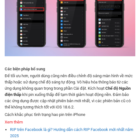
Các biện pháp bổ sung
Để tối ưu hơn, người dùng cũng nên điều chỉnh độ sáng màn hình về mức
thấp hoặc sử dụng chế độ sáng tự động. Vô hiệu hóa thông báo từ các
ứng dụng không quan trọng trong phần Cài đặt. Kích hoạt
Chế độ Nguồn
điện thấp
khi pin xuống thấp để tạm thời giảm hoạt động nền. Đảm bảo
các ứng dụng được cập nhật phiên bản mới nhất, vì các phiên bản cũ có
thể không tương thích tốt với iOS 18.6.2.
Cách khắc phục tình trạng hao pin trên iPhone
Xem thêm
RIP trên Facebook là gì? Hướng dẫn cách RIP Facebook mới nhất năm
2025