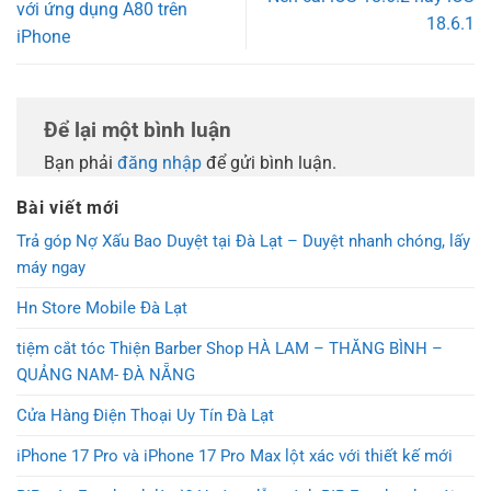
với ứng dụng A80 trên
18.6.1
iPhone
Để lại một bình luận
Bạn phải
đăng nhập
để gửi bình luận.
Bài viết mới
Trả góp Nợ Xấu Bao Duyệt tại Đà Lạt – Duyệt nhanh chóng, lấy
máy ngay
Hn Store Mobile Đà Lạt
tiệm cắt tóc Thiện Barber Shop HÀ LAM – THĂNG BÌNH –
QUẢNG NAM- ĐÀ NẴNG
Cửa Hàng Điện Thoại Uy Tín Đà Lạt
iPhone 17 Pro và iPhone 17 Pro Max lột xác với thiết kế mới