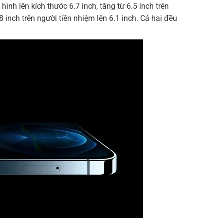
nh lên kích thước 6.7 inch, tăng từ 6.5 inch trên
inch trên người tiền nhiệm lên 6.1 inch. Cả hai đều