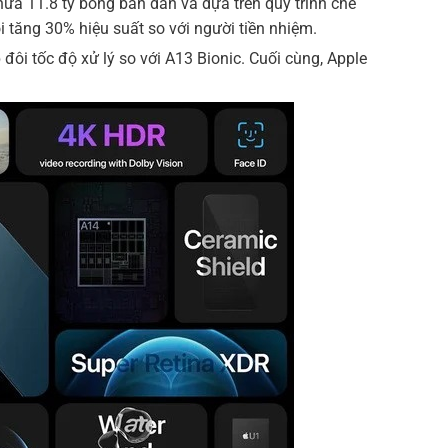
hứa 11.8 tỷ bóng bán dẫn và dựa trên quy trình chế
i tăng 30% hiệu suất so với người tiền nhiệm.
đôi tốc độ xử lý so với A13 Bionic. Cuối cùng, Apple