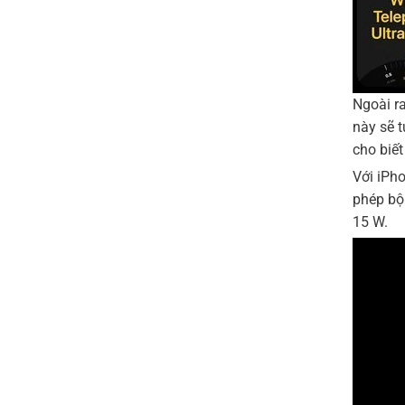
Ngoài r
này sẽ t
cho biết
Với iPh
phép bộ 
15 W.