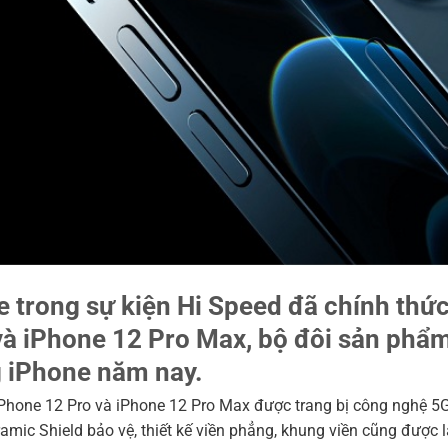
e trong sự kiện Hi Speed đã chính thức
và iPhone 12 Pro Max, bộ đôi sản phẩm
 iPhone năm nay.
iPhone 12 Pro và iPhone 12 Pro Max được trang bị công nghệ 5G
amic Shield bảo vệ, thiết kế viền phẳng, khung viền cũng được 