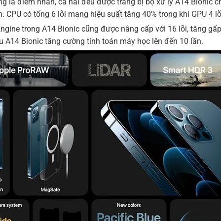
g là điểm nhấn, cả hai đều được trang bị bộ xử lý A14 Bionic c
. CPU có tổng 6 lõi mang hiệu suất tăng 40% trong khi GPU 4 lõ
ngine trong A14 Bionic cũng được nâng cấp với 16 lõi, tăng gấp 
ệu A14 Bionic tăng cường tính toán máy học lên đến 10 lần.