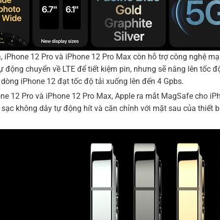
a, iPhone 12 Pro và iPhone 12 Pro Max còn hỗ trợ công nghệ mạ
ự động chuyển về LTE để tiết kiệm pin, nhưng sẽ nâng lên tốc 
 dòng iPhone 12 đạt tốc độ tải xuống lên đến 4 Gpbs.
one 12 Pro và iPhone 12 Pro Max, Apple ra mắt MagSafe cho iP
sạc không dây tự động hít và căn chỉnh với mặt sau của thiết b