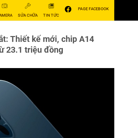
PAGE FACEBOOK
AMERA
SỬA CHỮA
TIN TỨC
t: Thiết kế mới, chip A14
ừ 23.1 triệu đồng