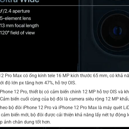
12 Pro Max có ống kính tele 16 MP kích thước 65 mm, có khả nă
i độ lớn px tăng hơn 47%, hỗ trợ OIS.
iPhone 12 Pro, thiết bị có cảm biến chính 12 MP hỗ trợ OIS và 
 Cảm biến cuối cùng của bộ đôi là camera siêu rộng 12 MP khẩu
theo bộ đôi iPhone 12 Pro và iPhone 12 Pro Max là máy quét Li
 cảm biến mới, bộ đôi được cải thiện khả năng lấy nét tự động l
p ảnh chân dung tốt hơn.