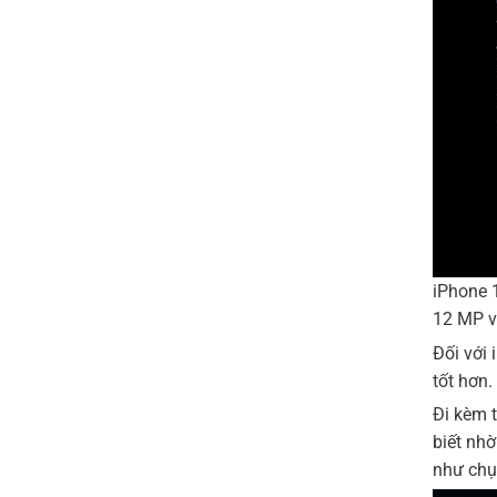
iPhone 
12 MP vớ
Đối với 
tốt hơn.
Đi kèm 
biết nhờ
như chụ