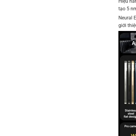
Hiệu năn
tạo 5 nm
Neural E
giới thi