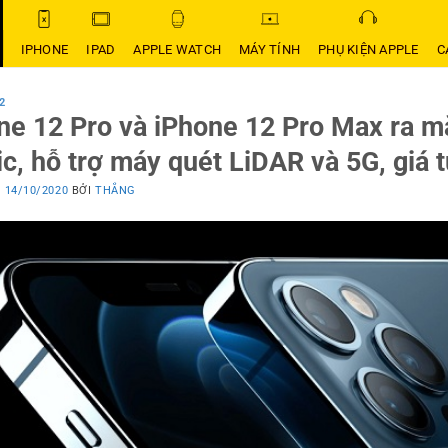
IPHONE
IPAD
APPLE WATCH
MÁY TÍNH
PHỤ KIỆN APPLE
C
2
ne 12 Pro và iPhone 12 Pro Max ra mắ
ic, hỗ trợ máy quét LiDAR và 5G, giá t
O
14/10/2020
BỞI
THẮNG