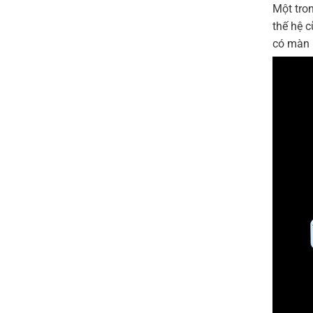
Một tron
thế hệ c
có màn 