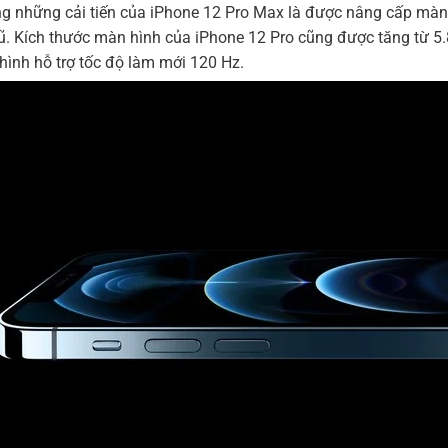
g những cải tiến của iPhone 12 Pro Max là được nâng cấp màn hì
ũ. Kích thước màn hình của iPhone 12 Pro cũng được tăng từ 5.8 
hình hỗ trợ tốc độ làm mới 120 Hz.