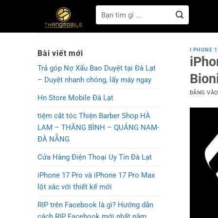
Bỏ
Tìm
qua
kiếm:
nội
dung
I PHONE 1
Bài viết mới
iPho
Trả góp Nợ Xấu Bao Duyệt tại Đà Lạt
Bion
– Duyệt nhanh chóng, lấy máy ngay
ĐĂNG VÀ
Hn Store Mobile Đà Lạt
tiệm cắt tóc Thiện Barber Shop HÀ
LAM – THĂNG BÌNH – QUẢNG NAM-
ĐÀ NẴNG
Cửa Hàng Điện Thoại Uy Tín Đà Lạt
iPhone 17 Pro và iPhone 17 Pro Max
lột xác với thiết kế mới
RIP trên Facebook là gì? Hướng dẫn
cách RIP Facebook mới nhất năm