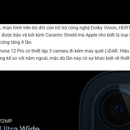
, màn hình trên bộ đôi còn hỗ trợ công nghệ Dolby Vision, HDR
 được bảo vệ bởi kính Caramic Shield mà Apple cho biết là loạ
cứng tăng 4 lần.
one 12 Pro có thiết lập 3 camera đi kèm máy quét LiDAR. Hiệu 
ng kể so với năm ngoái, mặc dù lần này có sự khác biệt về thiế