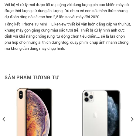
Với bộ vi xử lý mới được tối ưu, cộng với dung lượng pin cao khiến máy có
được thời lượng sử dụng ấn tượng. Dù chưa có con số chính thức nhưng
dự đoán rằng nó sẽ cao hơn 2,5 lần so với máy đời 2020.
Tổng kết, iPhone 13 Mini – LikeNew thiết kế vẫn luôn đẳng cấp và thu hút,
khung máy gọn gàng cùng màu sắc tươi trẻ. Thiết bị xử lý hình ảnh cực
đỉnh với khả năng chống rung, tự động chọn tiêu điểm,… sẽ là lựa chọn
phù hợp cho những ai thích dựng vlog, quay phim, chụp ảnh nhanh chóng
mà không cần dùng máy chụp hình.
SẢN PHẨM TƯƠNG TỰ