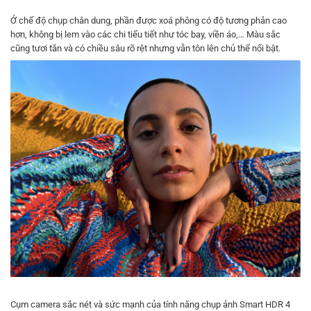
Ở chế độ chụp chân dung, phần được xoá phông có độ tương phản cao
hơn, không bị lem vào các chi tiểu tiết như tóc bay, viền áo,… Màu sắc
cũng tươi tắn và có chiều sâu rõ rệt nhưng vẫn tôn lên chủ thể nổi bật.
Cụm camera sắc nét và sức mạnh của tính năng chụp ảnh Smart HDR 4