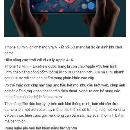
iPhone 13 mini chính hãng VN/A kết nối 5G mang lại độ ổn định khi chơi
game
Hiệu năng vượt trội với vi xử lý Apple A15
iPhone 13 Mini – LikeNew được trang bị con chip Apple A15 tiến trình
5nm, theo hãng công bố thì bộ xử lý có CPU nhanh hơn 50% và GPU nhanh
hơn 30% so với các sản phẩm trong phân khúc cao cấp.
Có thể thấy, con chip này đáp ứng hầu hết mọi nhu cầu lướt web, chụp ảnh
cơ bản đến dựng video nhanh trên điện thoại. Ngoài ra còn bổ sung các
tính năng mới cho hệ thống camera.
Tính năng độc đáo lọc ký tự trên ảnh khá thông minh, bạn chỉ cần đưa
camera lên một biển báo, hay một chiếc thẻ, nó sẽ tự nhận diện số và kí tự
để bạn thực hiện cuộc gọi mà không cần bấm số, hay scan mô hình bất kì
mà bạn thích.
Công nghệ pin mới tiết kiệm năng lượng hơn