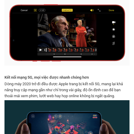
Kết nối mạng 5G, mọi việc được nhanh chóng hơn
Dòng máy 2020 trở đi đều được Apple trang bị kết nối 5G, mang lại khả
năng truy cập mạng gần như chỉ trong vài giây, độ ổn định cao để bạn
thoải mái xem phim, lướt web hay họp online không bị ngắt quãng.