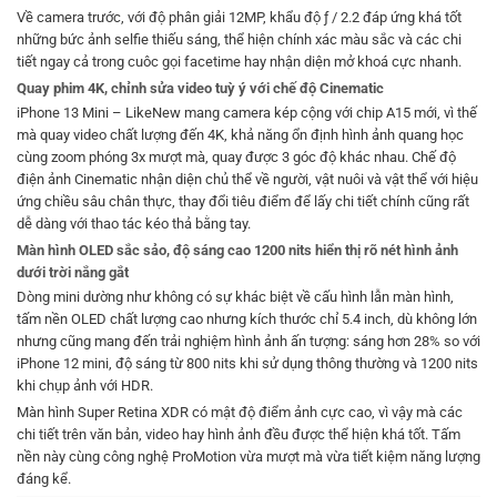
Về camera trước, với độ phân giải 12MP, khẩu độ ƒ / 2.2 đáp ứng khá tốt
những bức ảnh selfie thiếu sáng, thể hiện chính xác màu sắc và các chi
tiết ngay cả trong cuôc gọi facetime hay nhận diện mở khoá cực nhanh.
Quay phim 4K, chỉnh sửa video tuỳ ý với chế độ Cinematic
iPhone 13 Mini – LikeNew mang camera kép cộng với chip A15 mới, vì thế
mà quay video chất lượng đến 4K, khả năng ổn định hình ảnh quang học
cùng zoom phóng 3x mượt mà, quay được 3 góc độ khác nhau. Chế độ
điện ảnh Cinematic nhận diện chủ thể về người, vật nuôi và vật thể với hiệu
ứng chiều sâu chân thực, thay đổi tiêu điểm để lấy chi tiết chính cũng rất
dễ dàng với thao tác kéo thả bằng tay.
Màn hình OLED sắc sảo, độ sáng cao 1200 nits hiển thị rõ nét hình ảnh
dưới trời nắng gắt
Dòng mini dường như không có sự khác biệt về cấu hình lẫn màn hình,
tấm nền OLED chất lượng cao nhưng kích thước chỉ 5.4 inch, dù không lớn
nhưng cũng mang đến trải nghiệm hình ảnh ấn tượng: sáng hơn 28% so với
iPhone 12 mini, độ sáng từ 800 nits khi sử dụng thông thường và 1200 nits
khi chụp ảnh với HDR.
Màn hình Super Retina XDR có mật độ điểm ảnh cực cao, vì vậy mà các
chi tiết trên văn bản, video hay hình ảnh đều được thể hiện khá tốt. Tấm
nền này cùng công nghệ ProMotion vừa mượt mà vừa tiết kiệm năng lượng
đáng kể.