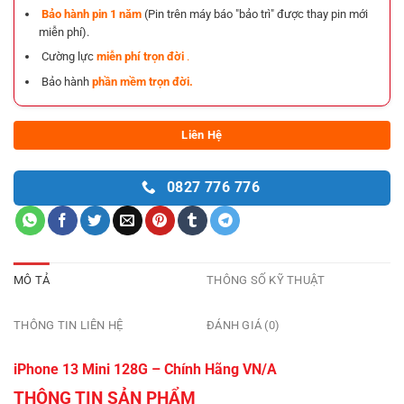
Bảo hành pin 1 năm
(Pin trên máy báo "bảo trì" được thay pin mới
miễn phí).
Cường lực
miễn phí trọn đời
.
Bảo hành
phần mềm trọn đời.
Liên Hệ
0827 776 776
MÔ TẢ
THÔNG SỐ KỸ THUẬT
THÔNG TIN LIÊN HỆ
ĐÁNH GIÁ (0)
iPhone 13 Mini 128G – Chính Hãng VN/A
THÔNG TIN SẢN PHẨM