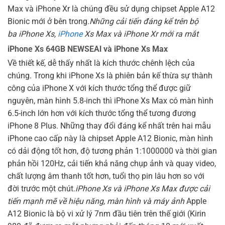
Max và iPhone Xr là chúng đều sử dụng chipset Apple A12
Bionic mới ở bên trong.
Những cải tiến đáng kể trên bộ
ba iPhone Xs,
iPhone
Xs Max và iPhone Xr mới ra mắt
iPhone Xs 64GB NEWSEAl và iPhone Xs Max
Về thiết kế, dễ thấy nhất là kích thước chênh lệch của
chúng. Trong khi iPhone Xs là phiên bản kế thừa sự thành
công của iPhone X với kích thước tổng thể được giữ
nguyên, màn hình 5.8-inch thì iPhone Xs Max có màn hình
6.5-inch lớn hơn với kích thước tổng thể tương đương
iPhone 8 Plus. Những thay đổi đáng kể nhất trên hai mẫu
iPhone cao cấp này là chipset Apple A12 Bionic, màn hình
có dải động tốt hơn, độ tương phản 1:1000000 và thời gian
phản hồi 120Hz, cải tiến khả năng chụp ảnh và quay video,
chất lượng âm thanh tốt hơn, tuổi thọ pin lâu hơn so với
đời trước một chút.
iPhone Xs và iPhone Xs Max được cải
tiến mạnh mẽ về hiệu năng, màn hình và máy ảnh
Apple
A12 Bionic là bộ vi xử lý 7nm đầu tiên trên thế giới (Kirin