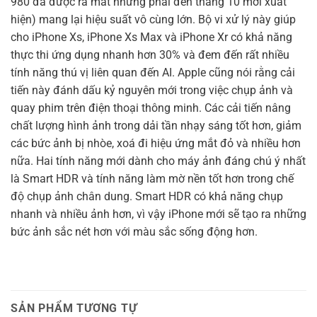
980 đã được ra mắt nhưng phải đến tháng 10 mới xuất
hiện) mang lại hiệu suất vô cùng lớn. Bộ vi xử lý này giúp
cho iPhone Xs, iPhone Xs Max và iPhone Xr có khả năng
thực thi ứng dụng nhanh hơn 30% và đem đến rất nhiều
tính năng thú vị liên quan đến AI. Apple cũng nói rằng cải
tiến này đánh dấu kỷ nguyên mới trong việc chụp ảnh và
quay phim trên điện thoại thông minh. Các cải tiến nâng
chất lượng hình ảnh trong dải tần nhạy sáng tốt hơn, giảm
các bức ảnh bị nhòe, xoá đi hiệu ứng mắt đỏ và nhiều hơn
nữa. Hai tính năng mới dành cho máy ảnh đáng chú ý nhất
là Smart HDR và tính năng làm mờ nền tốt hơn trong chế
độ chụp ảnh chân dung. Smart HDR có khả năng chụp
nhanh và nhiều ảnh hơn, vì vậy iPhone mới sẽ tạo ra những
bức ảnh sắc nét hơn với màu sắc sống động hơn.
SẢN PHẨM TƯƠNG TỰ