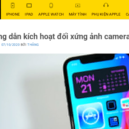
IPHONE
IPAD
APPLE WATCH
MÁY TÍNH
PHỤ KIỆN APPLE
C
g dẫn kích hoạt đối xứng ảnh camera
O
07/10/2020
BỞI
THẮNG