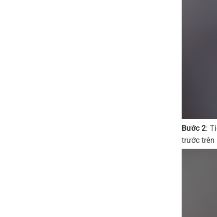
Bước 2
: T
trước trên