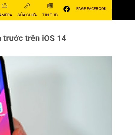
PAGE FACEBOOK
AMERA
SỬA CHỮA
TIN TỨC
 trước trên iOS 14