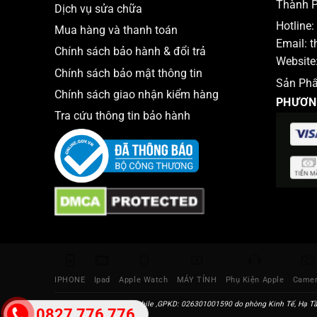
Thành P
Dịch vụ sửa chữa
Hotline:
Mua hàng và thanh toán
Email:
t
Chính sách bảo hành & đổi trả
Website
Chính sách bảo mật thông tin
Sản Ph
Chính sách giao nhận kiểm hàng
PHƯƠN
Tra cứu thông tin bảo hành
IPHONE
Ipad
Apple Watch
MÁY TÍNH
Phụ Kiện Apple
Came
Địa chỉ: Thắng Mobile ,GPKD: 026301001590 do phòng Kinh Tế, Hạ Tầ
0827 776 776