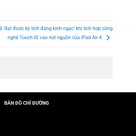
ã ‘đạt được kỳ tích đáng kinh ngạc’ khi tích hợp công
nghệ Touch ID vào nút nguồn của iPad Air 4
BẢN ĐỒ CHỈ ĐƯỜNG