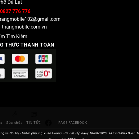
hố Đà Lạt
0827 776 776
hangmobile102@gmail.com
:
thangmobile.com.vn
ẩm Tìm Kiếm
G THỨC THANH TOÁN
ra
Sửa chữa
TIN TỨC
PAGE FACEBOOK
ng và Đô Thị - UBND phường Xuân Hương - Đà Lạt cấp ngày 10/08/2025 số 14 đường Đoàn Thị