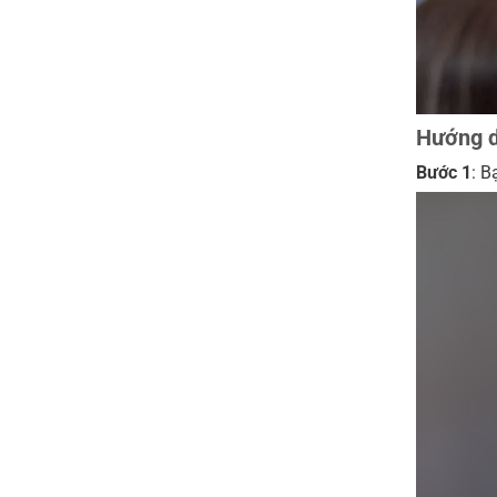
Hướng d
Bước 1
: B