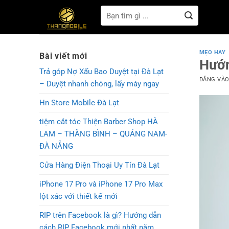
Bỏ
Tìm
qua
kiếm:
nội
dung
MẸO HAY
Bài viết mới
Hướn
Trả góp Nợ Xấu Bao Duyệt tại Đà Lạt
ĐĂNG VÀ
– Duyệt nhanh chóng, lấy máy ngay
Hn Store Mobile Đà Lạt
tiệm cắt tóc Thiện Barber Shop HÀ
LAM – THĂNG BÌNH – QUẢNG NAM-
ĐÀ NẴNG
Cửa Hàng Điện Thoại Uy Tín Đà Lạt
iPhone 17 Pro và iPhone 17 Pro Max
lột xác với thiết kế mới
RIP trên Facebook là gì? Hướng dẫn
cách RIP Facebook mới nhất năm