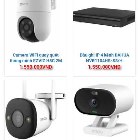
Camera WiFi quay quét
Đầu ghi IP 4 kênh DAHUA
thông minh EZVIZ H8C 2M
NVR1104HS-S3/H
1.550.000
VNĐ
1.550.000
VNĐ