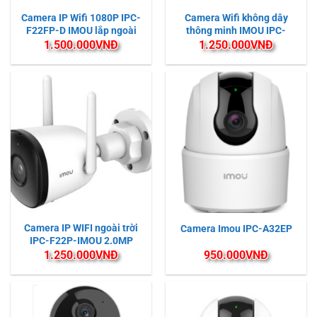
Camera IP Wifi 1080P IPC-
Camera Wifi không dây
F22FP-D IMOU lắp ngoài
thông minh IMOU IPC-
trời Có màu ban đêm
C22FP-C (VERSA)
1.500.000
VNĐ
1.250.000
VNĐ
Camera IP WIFI ngoài trời
Camera Imou IPC-A32EP
IPC-F22P-IMOU 2.0MP
FullHD
1.250.000
VNĐ
950.000
VNĐ