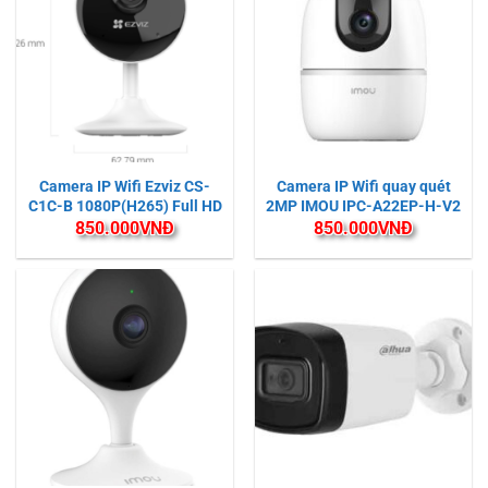
Camera IP Wifi Ezviz CS-
Camera IP Wifi quay quét
C1C-B 1080P(H265) Full HD
2MP IMOU IPC-A22EP-H-V2
850.000
VNĐ
850.000
VNĐ