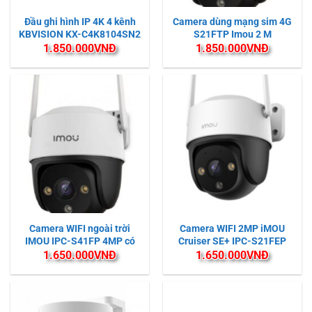
Đầu ghi hình IP 4K 4 kênh
Camera dùng mạng sim 4G
KBVISION KX-C4K8104SN2
S21FTP Imou 2 M
1.850.000
VNĐ
1.850.000
VNĐ
Camera WIFI ngoài trời
Camera WIFI 2MP iMOU
IMOU IPC-S41FP 4MP có
Cruiser SE+ IPC-S21FEP
màu ban đêm
1.650.000
VNĐ
1.650.000
VNĐ