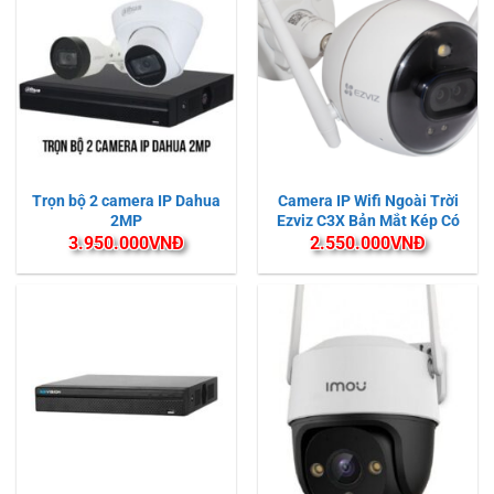
Trọn bộ 2 camera IP Dahua
Camera IP Wifi Ngoài Trời
2MP
Ezviz C3X Bản Mắt Kép Có
Màu Ban Đêm
3.950.000
VNĐ
2.550.000
VNĐ