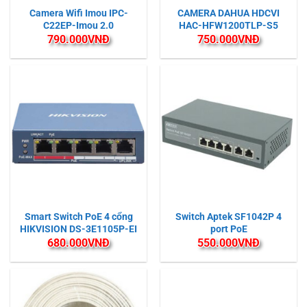
Camera Wifi Imou IPC-
CAMERA DAHUA HDCVI
C22EP-Imou 2.0
HAC-HFW1200TLP-S5
790.000
VNĐ
750.000
VNĐ
Smart Switch PoE 4 cổng
Switch Aptek SF1042P 4
HIKVISION DS-3E1105P-EI
port PoE
680.000
VNĐ
550.000
VNĐ