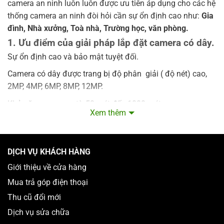
camera an ninh luôn luôn được ưu tiên áp dụng cho các hệ
thống camera an ninh đòi hỏi cần sự ổn định cao như:
Gia
đình, Nhà xưởng, Toà nhà, Trường học, văn phòng.
1. Ưu điểm của giải pháp lắp đặt camera có dây.
Sự ổn định cao và bảo mật tuyệt đối.
Camera có dây được trang bị độ phân giải ( độ nét) cao,
2MP, 4MP, 6MP, 8MP, 12MP.
Khả năng zoom xa từ 50 mét đến 1000 mét.
Xem thêm
Hồng ngoại ban đêm từ 50 mét đến 200 mét.
Thời gian lưu trữ lên đến 1 năm 2 năm.
DỊCH VỤ KHÁCH HÀNG
2. Nhược điểm của giải pháp camera có dây.
Giới thiệu về cửa hàng
Đòi hỏi người lắp đặt phải có khiến thức chuyên môn cao.
Mua trả góp điện thoại
Giá thành cao hơn một chút so với camera không wifi.
Thu cũ đổi mới
Dịch vụ sửa chữa