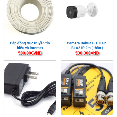
Cáp đồng trục truyền tín
Camera Dahua DH-HAC-
hiệu và internet
B1A21P 2m ( thân )
500.000
VNĐ
500.000
VNĐ