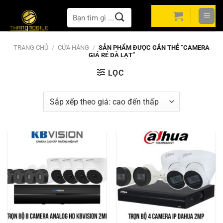
Bỏ
Tìm
qua
kiếm:
nội
dung
TRANG CHỦ
/
CỬA HÀNG
/
SẢN PHẨM ĐƯỢC GẮN THẺ “CAMERA
GIÁ RẺ ĐÀ LẠT”
LỌC