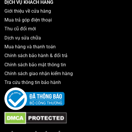
DỊCH VỤ KHÁCH HÀNG
2. Nhược điểm của giải pháp camera có dây.
Giới thiệu về cửa hàng
Đòi hỏi người lắp đặt phải có khiến thức chuyên môn cao.
Mua trả góp điện thoại
Giá thành cao hơn một chút so với camera không wifi.
Thu cũ đổi mới
Dịch vụ sửa chữa
Mua hàng và thanh toán
Chính sách bảo hành & đổi trả
Chính sách bảo mật thông tin
Chính sách giao nhận kiểm hàng
Tra cứu thông tin bảo hành