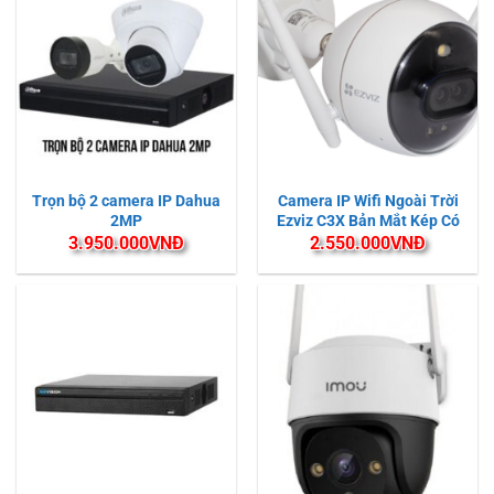
Trọn bộ 2 camera IP Dahua
Camera IP Wifi Ngoài Trời
2MP
Ezviz C3X Bản Mắt Kép Có
Màu Ban Đêm
3.950.000
VNĐ
2.550.000
VNĐ