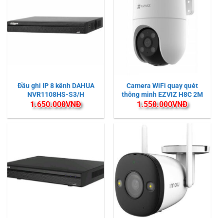
Đầu ghi IP 8 kênh DAHUA
Camera WiFi quay quét
NVR1108HS-S3/H
thông minh EZVIZ H8C 2M
1.650.000
VNĐ
1.550.000
VNĐ