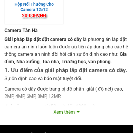
Hộp Nối Thường Cho
Camera 12×12
20.000
VNĐ
Camera Tân Hà
Giải pháp lắp đặt đặt camera có dây
là phương án lắp đặt
camera an ninh luôn luôn được ưu tiên áp dụng cho các hệ
thống camera an ninh đòi hỏi cần sự ổn định cao như:
Gia
đình, Nhà xưởng, Toà nhà, Trường học, văn phòng.
1. Ưu điểm của giải pháp lắp đặt camera có dây.
Sự ổn định cao và bảo mật tuyệt đối.
Camera có dây được trang bị độ phân giải ( độ nét) cao,
2MP, 4MP, 6MP, 8MP, 12MP.
Khả năng zoom xa từ 50 mét đến 1000 mét.
Xem thêm
Hồng ngoại ban đêm từ 50 mét đến 200 mét.
Thời gian lưu trữ lên đến 1 năm 2 năm.