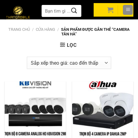
Bỏ
Tìm
qua
kiếm:
nội
dung
TRANG CHỦ
/
CỬA HÀNG
/
SẢN PHẨM ĐƯỢC GẮN THẺ “CAMERA
TÂN HÀ”
LỌC