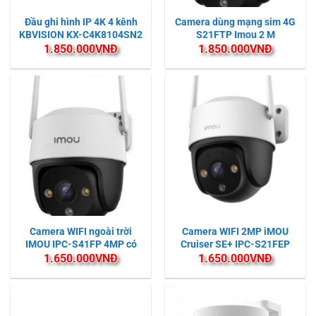
Đầu ghi hình IP 4K 4 kênh
Camera dùng mạng sim 4G
KBVISION KX-C4K8104SN2
S21FTP Imou 2 M
1.850.000
VNĐ
1.850.000
VNĐ
Camera WIFI ngoài trời
Camera WIFI 2MP iMOU
IMOU IPC-S41FP 4MP có
Cruiser SE+ IPC-S21FEP
màu ban đêm
1.650.000
VNĐ
1.650.000
VNĐ