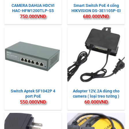
CAMERA DAHUA HDCVI
Smart Switch PoE 4 cổng
HAC-HFW1200TLP-S5
HIKVISION DS-3E1105P-EI
750.000
VNĐ
680.000
VNĐ
Switch Aptek SF1042P 4
Adapter 12V, 2A dùng cho
port PoE
camera ( loại treo tường )
550.000
VNĐ
60.000
VNĐ