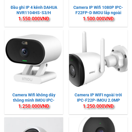
Đầu ghi IP 4 kênh DAHUA
Camera IP Wifi 1080P IPC-
NVR1104HS-S3/H
F22FP-D IMOU lắp ngoài
trời Có màu ban đêm
1.550.000
VNĐ
1.500.000
VNĐ
Camera Wifi không dây
Camera IP WIFI ngoài trời
thông minh IMOU IPC-
IPC-F22P-IMOU 2.0MP
C22FP-C (VERSA)
FullHD
1.250.000
VNĐ
1.250.000
VNĐ