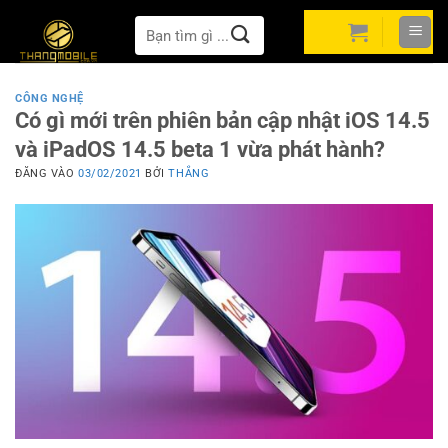
Bỏ
Tìm
qua
kiếm:
nội
dung
CÔNG NGHỆ
Có gì mới trên phiên bản cập nhật iOS 14.5
và iPadOS 14.5 beta 1 vừa phát hành?
ĐĂNG VÀO
03/02/2021
BỞI
THẮNG