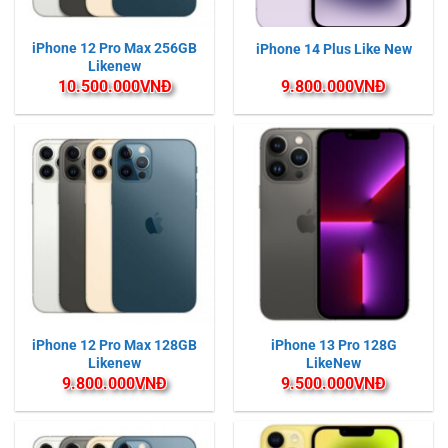
iPhone 12 Pro Max 256GB
iPhone 14 Plus Like New
Likenew
10.500.000
VNĐ
9.800.000
VNĐ
iPhone 12 Pro Max 128GB
iPhone 13 Pro 128G
Likenew
LikeNew
9.800.000
VNĐ
9.500.000
VNĐ