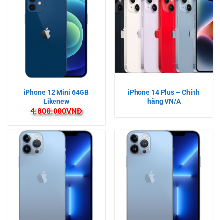
iPhone 12 Mini 64GB
iPhone 14 Plus – Chính
Likenew
hãng VN/A
4.800.000
VNĐ