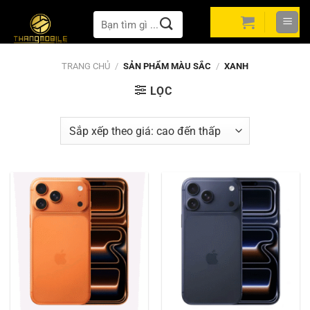
Bỏ
Tìm
qua
kiếm:
nội
dung
TRANG CHỦ
/
SẢN PHẨM MÀU SẮC
/
XANH
LỌC