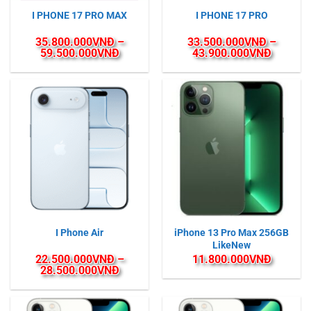
I PHONE 17 PRO MAX
I PHONE 17 PRO
35.800.000
VNĐ
–
33.500.000
VNĐ
–
Khoảng
Khoảng
59.500.000
VNĐ
43.900.000
VNĐ
giá:
giá:
từ
từ
35.800.000VNĐ
33.500
đến
đến
59.500.000VNĐ
43.900
iPhone 13 Pro Max 256GB
I Phone Air
LikeNew
22.500.000
VNĐ
–
11.800.000
VNĐ
Khoảng
28.500.000
VNĐ
giá:
từ
22.500.000VNĐ